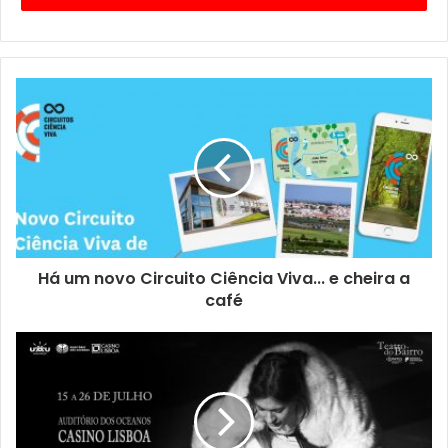
climáticas com políticas concretas, fazendo de Lisboa uma
cidade cada vez mais resiliente e preparada”.
Este contrato resultou de um compromisso assumido por
Lisboa no âmbito da Missão da União Europeia “100
Cidades Climaticamente Neutras e Inteligentes até 2030”,
iniciativa que seleccionou a capital portuguesa entre mais
de 370 candidaturas europeias. O documento reúne mais
de 600 compromissos e cerca de 150 acções de mitigação,
adaptação e transformação transversal. No seu conjunto,
Há um novo Circuito Ciência Viva... e cheira a
estas medidas estimam um investimento superior a 8,2 mil
café
milhões de euros, que requer o compromisso de vários
intervenientes e actores públicos e privados.
Com uma estratégia ambiciosa, que recebeu o
reconhecimento da Comissão Europeia através da
atribuição do selo Mission Label, o CCC Lisboa 2030