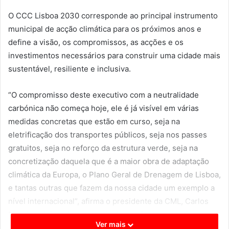
O CCC Lisboa 2030 corresponde ao principal instrumento
municipal de acção climática para os próximos anos e
define a visão, os compromissos, as acções e os
investimentos necessários para construir uma cidade mais
sustentável, resiliente e inclusiva.
“O compromisso deste executivo com a neutralidade
carbónica não começa hoje, ele é já visível em várias
medidas concretas que estão em curso, seja na
eletrificação dos transportes públicos, seja nos passes
gratuitos, seja no reforço da estrutura verde, seja na
concretização daquela que é a maior obra de adaptação
climática da Europa, o Plano Geral de Drenagem de Lisboa,
e tantas outras que fazem da nossa cidade um exemplo a
nível internacional”, afirma o presidente da CML, Carlos
Moedas, deixando a garantia de que “este executivo
Ver mais
continuará a responder ao desafio das alterações