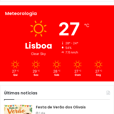
Meteorologia
27
℃
Lisboa
28º - 24º
54%
7.15 km/h
Clear Sky
27
29
28
27
27
℃
℃
℃
℃
℃
Qui
Sex
Sáb
Dom
Seg
Últimas notícias
Festa de Verão dos Olivais
1 dia