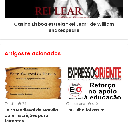
assenta em três grandes objectivos: antecipar a
neutralidade climática para 2030, reduzindo em pelo
menos 80% as suas emissões de gases com efeito de
Casino Lisboa estreia “Rei Lear” de William
estufa face a 2002; reforçar a capacidade de adaptação e
Shakespeare
resiliência face a fenómenos climáticos extremos e
garantir uma transição justa e inclusiva, combatendo
desigualdades e promovendo a coesão social.
Artigos relacionados
1 dia
79
1 semana
410
Feira Medieval de Marvila
Em Julho foi assim
abre inscrições para
feirantes