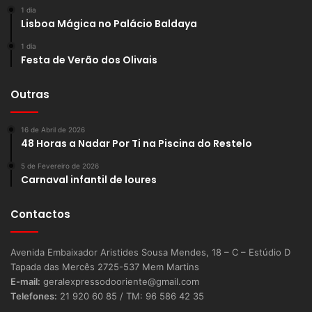
1 dia
Lisboa Mágica no Palácio Baldaya
1 dia
Festa de Verão dos Olivais
Outras
16 de Abril de 2026
48 Horas a Nadar Por Ti na Piscina do Restelo
5 de Fevereiro de 2026
Carnaval infantil de loures
Contactos
Avenida Embaixador Aristides Sousa Mendes, 18 – C – Estúdio D
Tapada das Mercês 2725-537 Mem Martins
E-mail:
geralexpressodooriente@gmail.com
Telefones:
21 920 60 85 / TM: 96 586 42 35