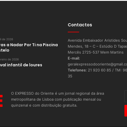
Contactos
il de 2026
Avenida Embaixador Aristides So
as a Nadar Por Ti na Piscina
Mendes, 18 – C – Estúdio D Tapa
stelo
Mercês 2725-537 Mem Martins
E-mail:
reiro de 2026
geralexpressodooriente@gmail.
al infantil de loures
Telefones:
21 920 60 85 / TM: 9
35
O EXPRESSO do Oriente é um jornal regional da área
I
metropolitana de Lisboa com publicação mensal ou
o
quinzenal e com distribuição gratuita.
s
E