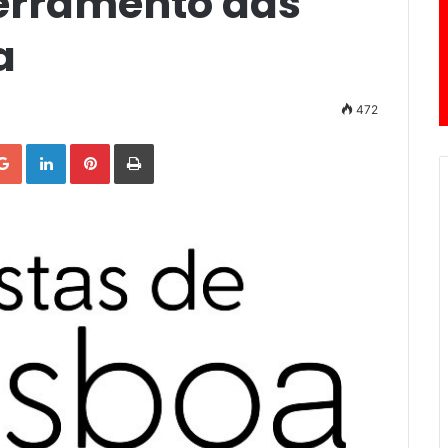
cerramento das
a
472
Google+
LinkedIn
Pinterest
Print