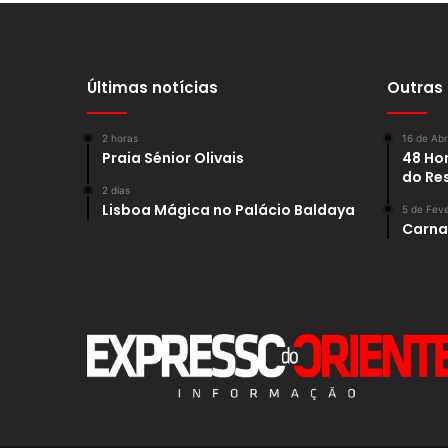
Últimas notícias
Outras
2 horas
16 de Abr
Praia Sénior Olivais
48 Hor
do Re
2 dias
Lisboa Mágica no Palácio Baldaya
5 de Feve
Carnav