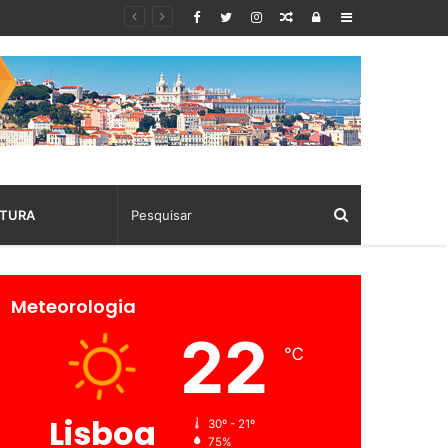
Random
Log
Sidebar
Article
In
TURA
Meteorologia
22
℃
Lisboa
30º - 21º
75%