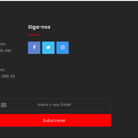
Siga-nos
usa
da das
com
6 586 42
nsira
eu
mail