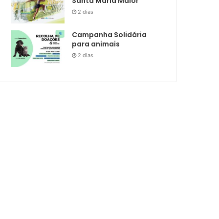
Santa Maria Maior
2 dias
Campanha Solidária
para animais
2 dias