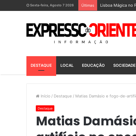
Lisboa Mágica no P
Sexta-feira, Agosto 7 2026
Últimas
DESTAQUE
LOCAL
EDUCAÇÃO
SOCIEDADE
Início
/
Destaque
/
Matias Damásio e fogo-de-artif
Destaque
Matias Damásio