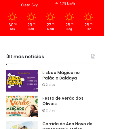
1.79 km/h
Clear Sky
30
29
27
28
28
℃
℃
℃
℃
℃
Sex
Sáb
Dom
Seg
Ter
Últimas notícias
Lisboa Mágica no
Palácio Baldaya
2 dias
Festa de Verão dos
Olivais
2 dias
Corrida de Ano Novo de