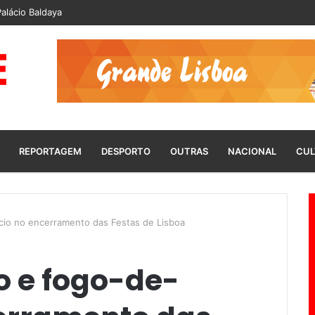
alácio Baldaya
REPORTAGEM
DESPORTO
OUTRAS
NACIONAL
CUL
ício no encerramento das Festas de Lisboa
 e fogo-de-