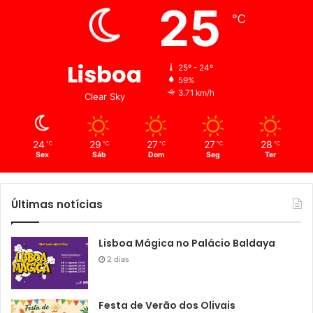
25
℃
Lisboa
25º - 24º
59%
3.71 km/h
Clear Sky
24
29
27
27
28
℃
℃
℃
℃
℃
Sex
Sáb
Dom
Seg
Ter
Últimas notícias
Lisboa Mágica no Palácio Baldaya
2 dias
Festa de Verão dos Olivais