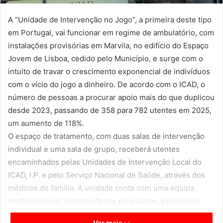
A “Unidade de Intervenção no Jogo”, a primeira deste tipo
em Portugal, vai funcionar em regime de ambulatório, com
instalações provisórias em Marvila, no edifício do Espaço
Jovem de Lisboa, cedido pelo Município, e surge com o
intuito de travar o crescimento exponencial de indivíduos
com o vício do jogo a dinheiro. De acordo com o ICAD, o
número de pessoas a procurar apoio mais do que duplicou
desde 2023, passando de 358 para 782 utentes em 2025,
um aumento de 118%.
O espaço de tratamento, com duas salas de intervenção
individual e uma sala de grupo, receberá utentes
encaminhados pelas Unidades de Intervenção Local do
ICAD, I.P. e pelo Serviço Nacional de Saúde, através dos
médicos de família. A unidade conta com uma equipa
multidisciplinar constituída por psiquiatras, psicólogos,
assistentes sociais, contabilistas e administrativos,
Ver mais