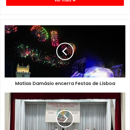
porque, para além do apoio clínico, a Unidade de
Intervenção no Jogo ajuda também na gestão das dívidas,
situação muito comum nas pessoas com este tipo de
dependência.
Matias Damásio encerra Festas de Lisboa
Joana Teixeira, presidente do ICAD, destaca que a
perturbação do jogo pode ter impactos graves na vida dos
doentes, das famílias e da sociedade, por isso, este novo
serviço inclui também apoio dirigido aos familiares.