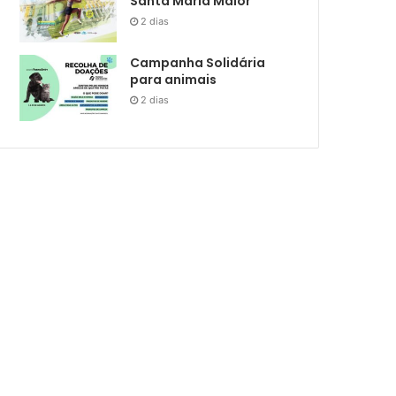
Santa Maria Maior
2 dias
Campanha Solidária
para animais
2 dias