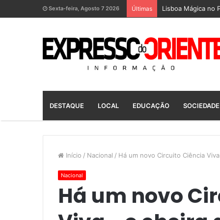
Lisboa Mágica no P
Sexta-feira, Agosto 7 2026
Últimas
DESTAQUE
LOCAL
EDUCAÇÃO
SOCIEDADE
Início
/
Nacional
/
Há um novo Circuito Ciência Viva
Nacional
Há um novo Cir