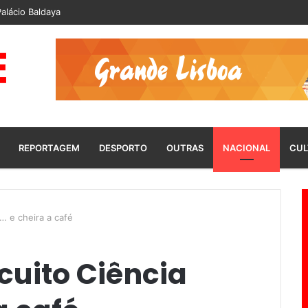
alácio Baldaya
REPORTAGEM
DESPORTO
OUTRAS
NACIONAL
CUL
… e cheira a café
cuito Ciência