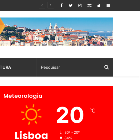
Random
Log
Sidebar
Article
In
TURA
Meteorologia
20
℃
Lisboa
30º - 20º
84%