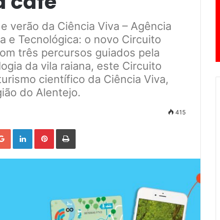
a café
 verão da Ciência Viva – Agência
ca e Tecnológica: o novo Circuito
om três percursos guiados pela
logia da vila raiana, este Circuito
urismo científico da Ciência Viva,
ião do Alentejo.
415
Google+
LinkedIn
Pinterest
Print