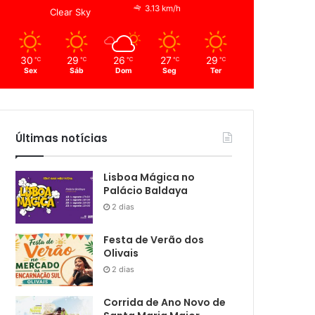
3.13 km/h
Clear Sky
30
29
26
27
29
℃
℃
℃
℃
℃
Sex
Sáb
Dom
Seg
Ter
Últimas notícias
Lisboa Mágica no
Palácio Baldaya
2 dias
Festa de Verão dos
Olivais
2 dias
Corrida de Ano Novo de