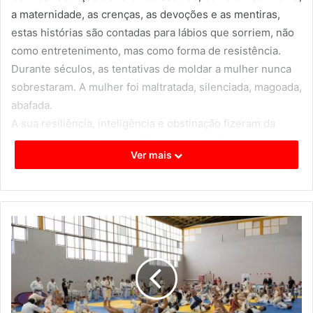
a maternidade, as crenças, as devoções e as mentiras,
estas histórias são contadas para lábios que sorriem, não
como entretenimento, mas como forma de resistência.
Durante séculos, as tentativas de moldar a mulher nunca
sobrestaram. A mulher foi maltratada, silenciada, magoada,
abafada.
A sua resiliência, inteligência e obstinação fizeram da
mulher o mais bonito ser. Mas a luta pelo direito a ser
Ver mais
mulher em pleno está, infelizmente, longe de ter sido
conquistado.