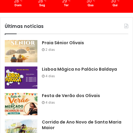
28
28
29
30
30
℃
℃
℃
℃
℃
Dom
Seg
Ter
Qua
Qui
Últimas notícias
Praia Sénior Olivais
2 dias
Lisboa Mágica no Palácio Baldaya
4 dias
Festa de Verão dos Olivais
4 dias
Corrida de Ano Novo de Santa Maria
Maior