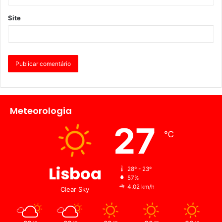
Site
Meteorologia
27
℃
Lisboa
28º - 23º
57%
4.02 km/h
Clear Sky