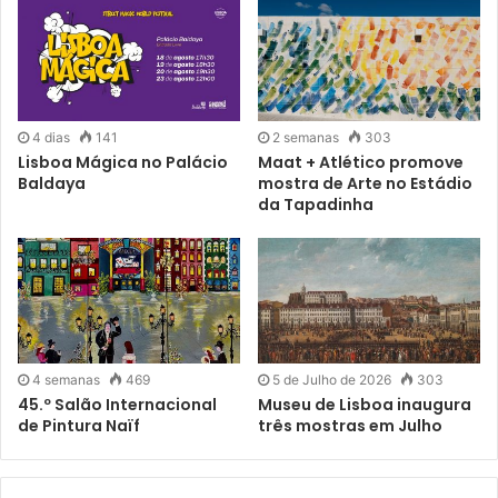
Encenação e design cénico:
Miguel Simões
Interpretação:
Margarida Domingos Sá
Figurino:
Feito à Mão by Rute Rocha Feito à Mão
4 dias
141
2 semanas
303
Lisboa Mágica no Palácio
Maat + Atlético promove
Baldaya
mostra de Arte no Estádio
Fotografia:
Bárbara Dias
da Tapadinha
Bilhetes: 10€
Desconto: <25 e >65 – 7,50€
Reservas:
bilheteira.tascadasartes@gmail.com
(Quarta a
4 semanas
469
5 de Julho de 2026
303
Domingo, 15h/20h)
45.º Salão Internacional
Museu de Lisboa inaugura
de Pintura Naïf
três mostras em Julho
A
Tasca das Artes
fica na Rua Professor Celestino da
Costa 6B – 1170-323 Lisboa