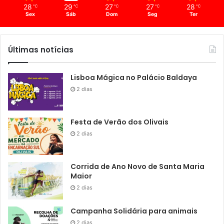
28
29
27
27
28
℃
℃
℃
℃
℃
Sex
Sáb
Dom
Seg
Ter
Últimas notícias
Lisboa Mágica no Palácio Baldaya
2 dias
Festa de Verão dos Olivais
2 dias
Corrida de Ano Novo de Santa Maria
Maior
2 dias
Campanha Solidária para animais
2 dias