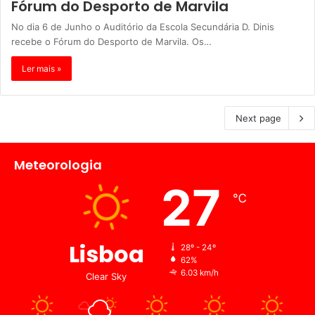
Fórum do Desporto de Marvila
No dia 6 de Junho o Auditório da Escola Secundária D. Dinis
recebe o Fórum do Desporto de Marvila. Os…
Ler mais »
Next page
Meteorologia
27
℃
Lisboa
28º - 24º
62%
6.03 km/h
Clear Sky