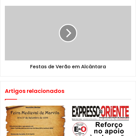
programação que fez sair à rua toda uma comunidade, e
Marvila continua a apostar na proximidade com a sua
população através de uma comunicação contínua.
Destaca-se também nesta edição o programa “De Volta ao
Bairro” que promove o regresso dos jovens às freguesias
de onde saíram.
Saiba ainda que no Jardim Zoológico de Lisboa já habita
Festas de Verão em Alcântara
um novo tigre siberiano e que aqui ao lado, no vizinho
concelho de Loures, está a decorrer o Festival do Caracol.
Artigos relacionados
A terminar fica a informação de que foi criada a primeira
Unidade de Intervenção no Jogo para apoiar pessoas com
problemas a esse nível e que a Câmara Municipal de
Lisboa renovou a parceria com a DECO para ajudar
pessoas em situação de sobre-endividamento.