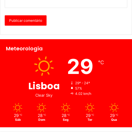
Meteorologia
29
℃
Lisboa
29º - 24º
57%
4.02 km/h
Clear Sky
29
28
28
29
29
℃
℃
℃
℃
℃
Sáb
Dom
Seg
Ter
Qua