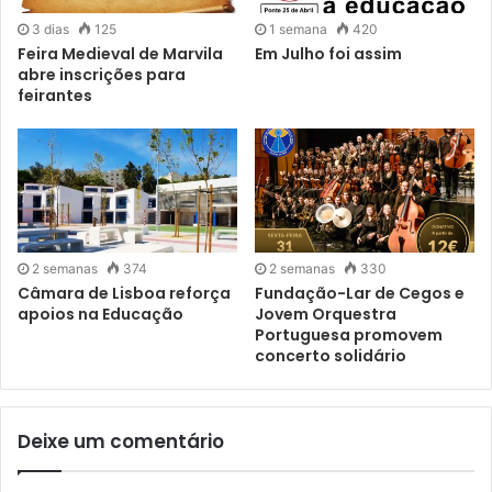
Nas últimas páginas encontra sugestões para aproveitar o
3 dias
125
1 semana
420
Feira Medieval de Marvila
Em Julho foi assim
Verão ao máximo. Divirta-se.
abre inscrições para
feirantes
2 semanas
374
2 semanas
330
Câmara de Lisboa reforça
Fundação-Lar de Cegos e
apoios na Educação
Jovem Orquestra
Portuguesa promovem
concerto solidário
Deixe um comentário