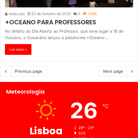
redacção
22 de Outubro de 2025
0
1.065
+OCEANO PARA PROFESSORES
No âmbito do Dia Aberto ao Professor, que teve lugar a 18 de
Outubro, o Oceanário lançou a plataforma +Oceano:…
Ler mais »
Previous page
Next page
Meteorologia
26
℃
Lisboa
28º - 23º
63%