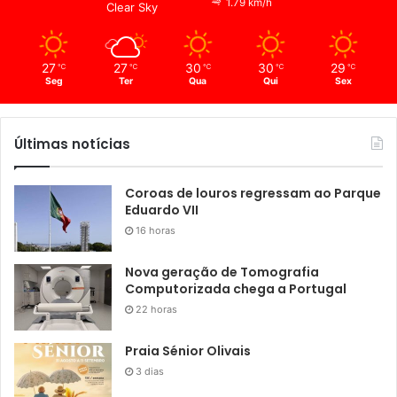
1.79 km/h
Clear Sky
27
27
30
30
29
℃
℃
℃
℃
℃
Seg
Ter
Qua
Qui
Sex
Últimas notícias
Coroas de louros regressam ao Parque
Eduardo VII
16 horas
Nova geração de Tomografia
Computorizada chega a Portugal
22 horas
Praia Sénior Olivais
3 dias