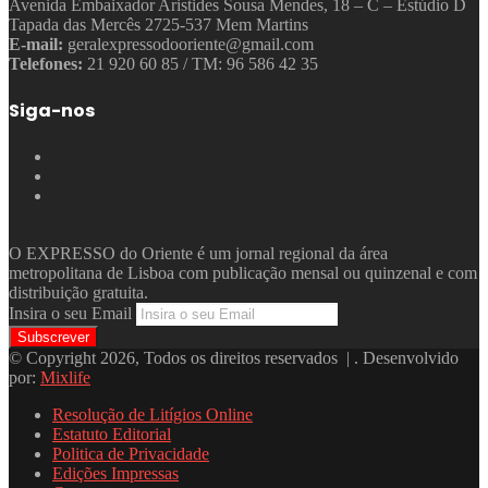
Avenida Embaixador Aristides Sousa Mendes, 18 – C – Estúdio D
Tapada das Mercês 2725-537 Mem Martins
E-mail:
geralexpressodooriente@gmail.com
Telefones:
21 920 60 85 / TM: 96 586 42 35
Siga-nos
O EXPRESSO do Oriente é um jornal regional da área
metropolitana de Lisboa com publicação mensal ou quinzenal e com
distribuição gratuita.
Insira o seu Email
© Copyright 2026, Todos os direitos reservados | . Desenvolvido
por:
Mixlife
Resolução de Litígios Online
Estatuto Editorial
Politica de Privacidade
Edições Impressas