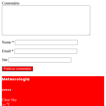
Comentário
Nome
*
Email
*
Site
Meteorologia
Lisboa
Clear Sky
℃
27