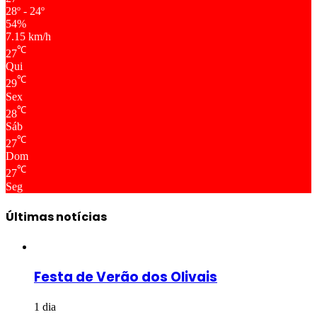
28º - 24º
54%
7.15 km/h
℃
27
Qui
℃
29
Sex
℃
28
Sáb
℃
27
Dom
℃
27
Seg
Últimas notícias
Festa de Verão dos Olivais
1 dia