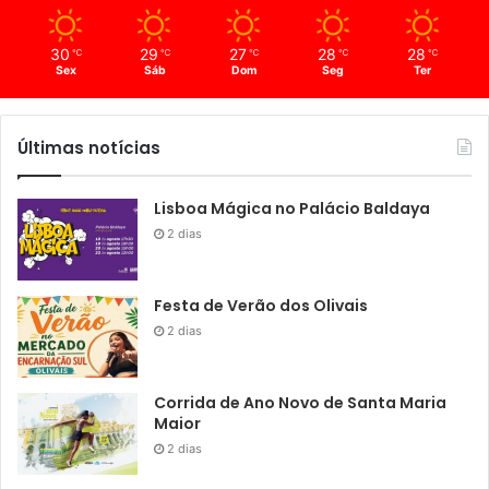
30
29
27
28
28
℃
℃
℃
℃
℃
Sex
Sáb
Dom
Seg
Ter
Últimas notícias
Lisboa Mágica no Palácio Baldaya
2 dias
Festa de Verão dos Olivais
2 dias
Corrida de Ano Novo de Santa Maria
Maior
2 dias