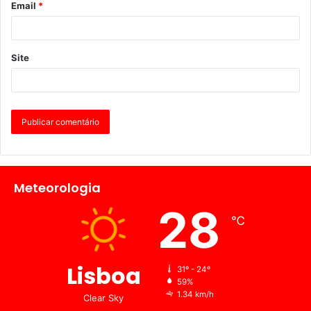
Email
*
Site
Meteorologia
28
℃
Lisboa
31º - 24º
59%
1.34 km/h
Clear Sky