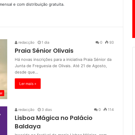
ensal e com distribuição gratuita.
redacção
1 dia
0
93
Praia Sénior Olivais
Há novas inscrições para a iniciativa Praia Sénior da
Junta de Freguesia de Olivais. Até 21 de Agosto,
desde que…
Ler mais »
al
redacção
3 dias
0
114
Lisboa Mágica no Palácio
Baldaya