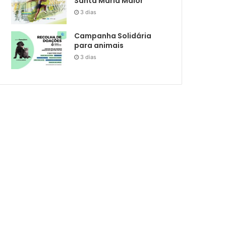
Santa Maria Maior
3 dias
Campanha Solidária
para animais
3 dias