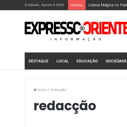
Lisboa Mágica no Palá
Sábado, Agosto 8 2026
Últimas
DESTAQUE
LOCAL
EDUCAÇÃO
SOCIEDADE
Início
/
redacção
redacção