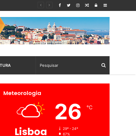
Random
Log
Sidebar
Article
In
TURA
Meteorologia
26
℃
Lisboa
29º - 24º
67%