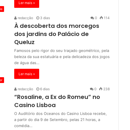
Ler mais »
de
redacção
3 dias
0
114
À descoberta dos morcegos
dos jardins do Palácio de
Queluz
Famosos pelo rigor do seu traçado geométrico, pela
beleza da sua estatuária e pela delicadeza dos jogos
de água das…
Ler mais »
er
redacção
6 dias
0
238
“Rosaline, a Ex do Romeu” no
Casino Lisboa
O Auditório dos Oceanos do Casino Lisboa recebe,
a partir do dia 9 de Setembro, pelas 21 horas, a
comédia…