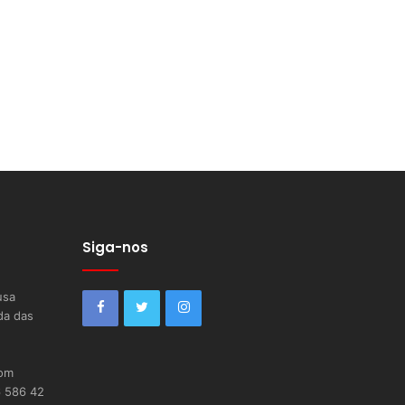
Siga-nos
usa
da das
com
6 586 42