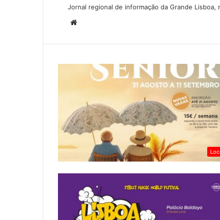
Jornal regional de informação da Grande Lisboa, m
W
e
b
s
i
t
e
Loc