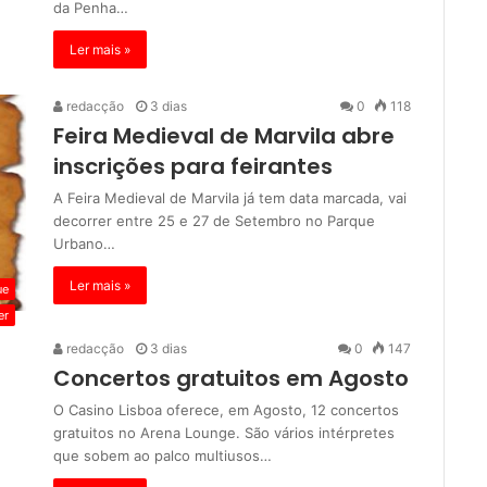
da Penha…
Ler mais »
redacção
3 dias
0
118
Feira Medieval de Marvila abre
inscrições para feirantes
A Feira Medieval de Marvila já tem data marcada, vai
decorrer entre 25 e 27 de Setembro no Parque
Urbano…
Ler mais »
ue
er
redacção
3 dias
0
147
Concertos gratuitos em Agosto
O Casino Lisboa oferece, em Agosto, 12 concertos
gratuitos no Arena Lounge. São vários intérpretes
que sobem ao palco multiusos…