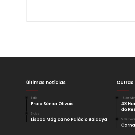
Últimas notícias
Outras
1 dia
16 de Abr
Praia Sénior Olivais
48 Hor
do Re
3 dias
Lisboa Mágica no Palácio Baldaya
5 de Feve
Carnav