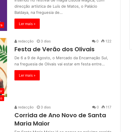
Inserido no festival de magia Lisboa Mágica, com
direcção artística de Luís de Matos, o Palácio
Baldaya, na freguesia de…
Ler mais »
ra
redacção
3 dias
0
122
Festa de Verão dos Olivais
De 6 a 9 de Agosto, o Mercado da Encarnação Sul,
na freguesia de Olivais vai estar em festa entre…
Ler mais »
er
to
redacção
3 dias
0
117
Corrida de Ano Novo de Santa
Maria Maior
Em Santa Maria Maior já se pensa na próxima corrida