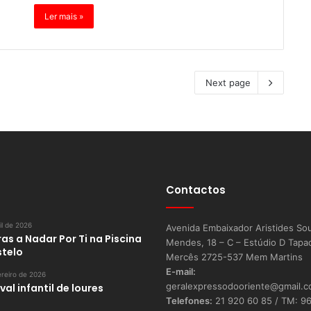
Ler mais »
Next page
Contactos
il de 2026
Avenida Embaixador Aristides So
as a Nadar Por Ti na Piscina
Mendes, 18 – C – Estúdio D Tapa
stelo
Mercês 2725-537 Mem Martins
E-mail:
reiro de 2026
geralexpressodooriente@gmail.
al infantil de loures
Telefones:
21 920 60 85 / TM: 9