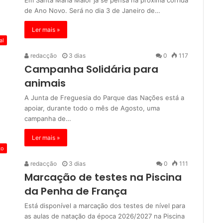
de Ano Novo. Será no dia 3 de Janeiro de…
Ler mais »
al
redacção
3 dias
0
117
Campanha Solidária para
animais
A Junta de Freguesia do Parque das Nações está a
apoiar, durante todo o mês de Agosto, uma
campanha de…
Ler mais »
to
redacção
3 dias
0
111
Marcação de testes na Piscina
da Penha de França
Está disponível a marcação dos testes de nível para
as aulas de natação da época 2026/2027 na Piscina