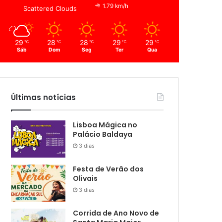
1.79 km/h
Scattered Clouds
29
28
28
29
29
℃
℃
℃
℃
℃
Sáb
Dom
Seg
Ter
Qua
Últimas notícias
Lisboa Mágica no
Palácio Baldaya
3 dias
Festa de Verão dos
Olivais
3 dias
Corrida de Ano Novo de