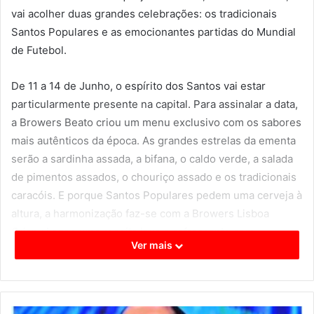
vai acolher duas grandes celebrações: os tradicionais
Santos Populares e as emocionantes partidas do Mundial
de Futebol.
De 11 a 14 de Junho, o espírito dos Santos vai estar
particularmente presente na capital. Para assinalar a data,
a Browers Beato criou um menu exclusivo com os sabores
mais autênticos da época. As grandes estrelas da ementa
serão a sardinha assada, a bifana, o caldo verde, a salada
de pimentos assados, o chouriço assado e os tradicionais
caracóis. E porque Santos Populares pedem uma cerveja à
altura, a harmonização faz-se com a Browers Lisboa
Crispy Lager, uma receita leve e refrescante com
Ver mais
verdadeira alma alfacinha.
Mas a festa não se faz só à mesa e, por isso, a partir das
18h00 do dia 14 de Junho, Domingo, o largo em frente ao