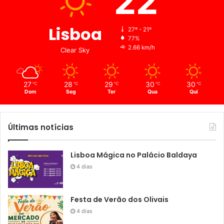
22
Lisboa
27º - 21º
77%
2.66 km/h
Clear Sky
27
28
29
30
30
℃
℃
℃
℃
℃
Dom
Seg
Ter
Qua
Qui
Últimas notícias
Lisboa Mágica no Palácio Baldaya
4 dias
Festa de Verão dos Olivais
4 dias