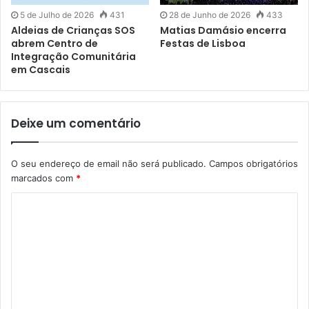
minutos antes do apito inicial e mantém-se activo ao longo
5 de Julho de 2026
431
28 de Junho de 2026
433
Aldeias de Crianças SOS
Matias Damásio encerra
de toda a partida, aplicando-se aos seguintes encontros:
abrem Centro de
Festas de Lisboa
Integração Comunitária
10 de Junho (20h45): Portugal – Nigéria
em Cascais
11 de Junho (20h00): México – África do Sul
Deixe um comentário
17 de Junho (18h00): Portugal – RD Congo
O seu endereço de email não será publicado.
Campos obrigatórios
23 de Junho (18h00): Portugal – Uzbequistão
marcados com
*
Caso a Selecção Nacional não siga em frente na
competição, a animação e o apoio ao futebol não param: a
iniciativa de happy hour regressa a partir dos quartos de
final e será replicada em todos os jogos transmitidos até
ao fim do campeonato.