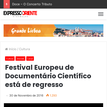
Doce – O Concerto Tributo
Início
/
Cultura
Cultura
Dossier
Local
Festival Europeu de
Documentário Científico
está de regresso
30 de Novembro de 2016
1.293