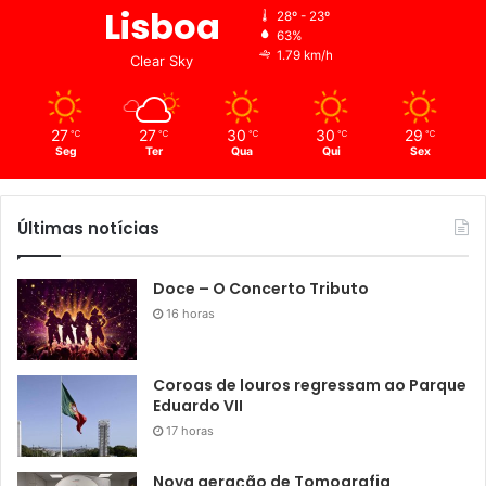
Lisboa
28º - 23º
63%
1.79 km/h
Clear Sky
27
27
30
30
29
℃
℃
℃
℃
℃
Seg
Ter
Qua
Qui
Sex
Últimas notícias
Doce – O Concerto Tributo
16 horas
Coroas de louros regressam ao Parque
Eduardo VII
17 horas
Nova geração de Tomografia