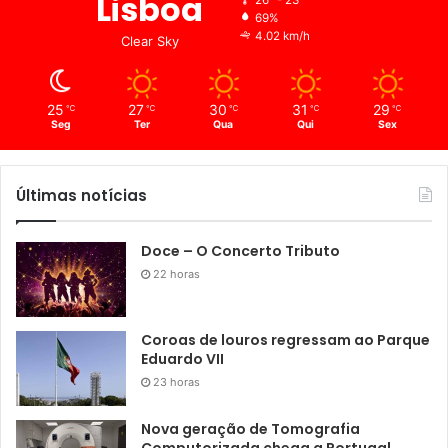
Lisboa
26º - 23º
69%
4.02 km/h
Clear Sky
25
27
30
31
29
℃
℃
℃
℃
℃
Seg
Ter
Qua
Qui
Sex
Últimas notícias
Doce – O Concerto Tributo
22 horas
Coroas de louros regressam ao Parque
Eduardo VII
23 horas
Nova geração de Tomografia