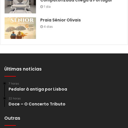
Computorizada chega a Portugal
1 dia
Praia Sénior Olivais
4 dias
Últimas notícias
7 horas
Pedalar à antiga por Lisboa
22 horas
Doce – O Concerto Tributo
Outras