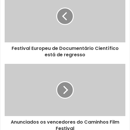
No feriado, também em serviço diurno, mantêm-se os
serviços de recolha selectiva, assim como de todas as
fracções de resíduos no Bairro Alto e Bica.
Festival Europeu de Documentário Científico
está de regresso
Anunciados os vencedores do Caminhos Film
Festival