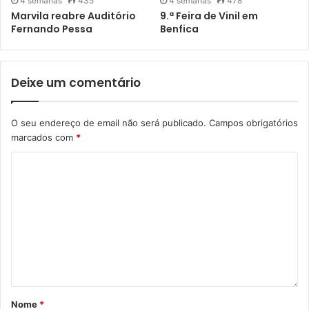
4 semanas
435
4 semanas
478
Marvila reabre Auditório
9.ª Feira de Vinil em
Fernando Pessa
Benfica
Deixe um comentário
O seu endereço de email não será publicado.
Campos obrigatórios
marcados com
*
Nome
*