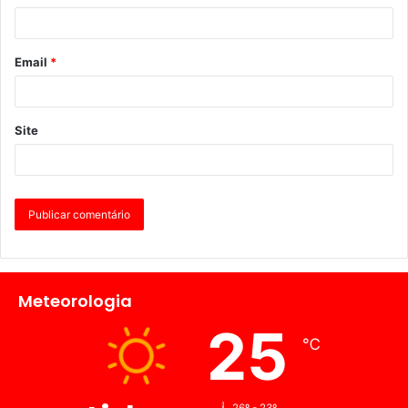
Email
*
Site
Meteorologia
25
℃