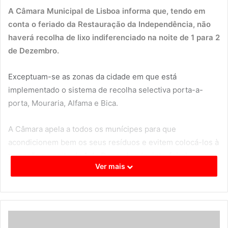
A Câmara Municipal de Lisboa informa que, tendo em
conta o feriado da Restauração da Independência, não
haverá recolha de lixo indiferenciado na noite de 1 para 2
de Dezembro.
Exceptuam-se as zonas da cidade em que está
implementado o sistema de recolha selectiva porta-a-
porta, Mouraria, Alfama e Bica.
A Câmara apela a todos os munícipes para que
acondicionem bem os seus resíduos e evitem colocá-los à
remoção na noite de 1 de Dezembro (quinta-feira),
Ver mais
optando por fazê-lo na noite seguinte.
Nas zonas da cidade em que é efectuada recolha selectiva
porta-a-porta e recolha em serviço diurno mantém-se o
calendário de recolha estabelecido.