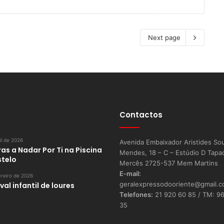
Next page
Contactos
il de 2026
Avenida Embaixador Aristides So
as a Nadar Por Ti na Piscina
Mendes, 18 – C – Estúdio D Tapa
stelo
Mercês 2725-537 Mem Martins
E-mail:
reiro de 2026
geralexpressodooriente@gmail.
al infantil de loures
Telefones:
21 920 60 85 / TM: 9
35