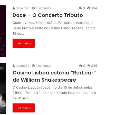
redacção
3 semanas
0
304
Doce – O Concerto Tributo
Quatro vozes. Uma história. Em estreia nacional, o
Salão Preto e Prata do Casino Estoril recebe, no dia
15 de…
Ler mais »
redacção
4 semanas
0
346
Casino Lisboa estreia “Rei Lear”
de William Shakespeare
O Casino Lisboa recebe, no dia 15 de Julho, pelas
21h00, “Rei Lear”, um espectáculo inspirado na obra
de William…
Ler mais »