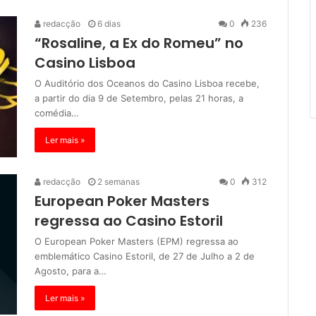
redacção
6 dias
0
236
“Rosaline, a Ex do Romeu” no
Casino Lisboa
O Auditório dos Oceanos do Casino Lisboa recebe,
a partir do dia 9 de Setembro, pelas 21 horas, a
comédia…
Ler mais »
redacção
2 semanas
0
312
European Poker Masters
regressa ao Casino Estoril
O European Poker Masters (EPM) regressa ao
emblemático Casino Estoril, de 27 de Julho a 2 de
Agosto, para a…
Ler mais »