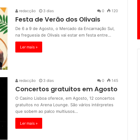
redacção
3 dias
0
120
Festa de Verão dos Olivais
De 6 a 9 de Agosto, o Mercado da Encarnação Sul,
na freguesia de Olivais vai estar em festa entre…
Ler mais »
redacção
3 dias
0
145
Concertos gratuitos em Agosto
O Casino Lisboa oferece, em Agosto, 12 concertos
gratuitos no Arena Lounge. São vários intérpretes
que sobem ao palco multiusos…
Ler mais »