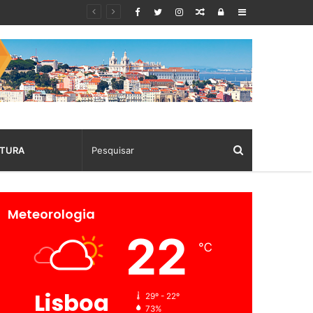
Random
Log
Sidebar
Article
In
TURA
Meteorologia
22
℃
Lisboa
29º - 22º
73%