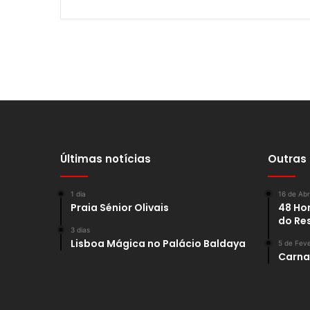
Últimas notícias
Outras
1 dia
16 de Abr
Praia Sénior Olivais
48 Hor
do Re
3 dias
Lisboa Mágica no Palácio Baldaya
5 de Feve
Carnav