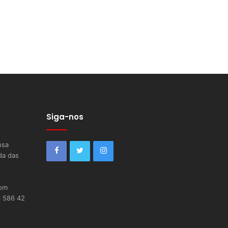
Siga-nos
usa
da das
com
6 586 42