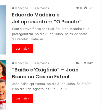
redacção
3 semanas
0
371
Eduardo Madeira e
Jel apresentam “O Pacote”
Com a irreverência habitual, Eduardo Madeira e Jel
protagonizam, no dia 31 de Julho, pelas 22 horas,
“O Pacote”. Trata-se…
Ler mais »
redacção
3 semanas
0
342
“Baião d’Oxigénio” – João
Baião no Casino Estoril
João Baião apresenta, no dia 31 de Julho, às 21h00,
e no dia 1 de Agosto, às 15h30 e 21…
Ler mais »