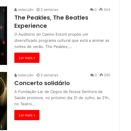
redacção
3 semanas
0
304
The Peakles, The Beatles
Experience
O Auditório do Casino Estoril propõe um
diversificado programa cultural que está a animar as
noites de verão. The Peakles,…
Ler mais »
redacção
3 semanas
0
350
Concerto solidário
A Fundação-Lar de Cegos de Nossa Senhora da
Saúde promove, no próximo dia 31 de Julho, às 21h,
no Teatro…
Ler mais »