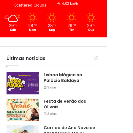
4.02 km/h
Scattered Clouds
29
28
28
29
29
℃
℃
℃
℃
℃
Sáb
Dom
Seg
Ter
Qua
Últimas notícias
Lisboa Mágica no
Palácio Baldaya
3 dias
Festa de Verão dos
Olivais
3 dias
Corrida de Ano Novo de