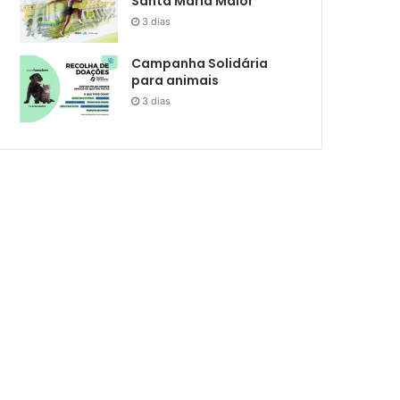
Santa Maria Maior
3 dias
Campanha Solidária
para animais
3 dias