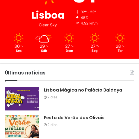
Lisboa
32º - 23º
45%
4.92 km/h
Clear Sky
30
29
27
27
28
℃
℃
℃
℃
℃
Sex
Sáb
Dom
Seg
Ter
Últimas notícias
Lisboa Mágica no Palácio Baldaya
2 dias
Festa de Verão dos Olivais
2 dias