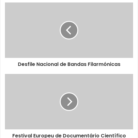
Os alunos dos vários ciclos de ensino, desde o jardim-de-
infância ao ensino superior, vão poder competir colectiva
ou individualmente, em oito modalidades: futebol 7,
badminton, futsal, natação, judo, voleibol, basquetebol e
corta-mato. A competição anual é disputada em três
partes: Dezembro, Março e Junho.
Desfile Nacional de Bandas Filarmónicas
Festival Europeu de Documentário Científico