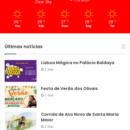
1.34 km/h
Clear Sky
30
29
27
28
28
℃
℃
℃
℃
℃
Sex
Sáb
Dom
Seg
Ter
Últimas notícias
Lisboa Mágica no Palácio Baldaya
2 dias
Festa de Verão dos Olivais
2 dias
Corrida de Ano Novo de Santa Maria
Maior
2 dias