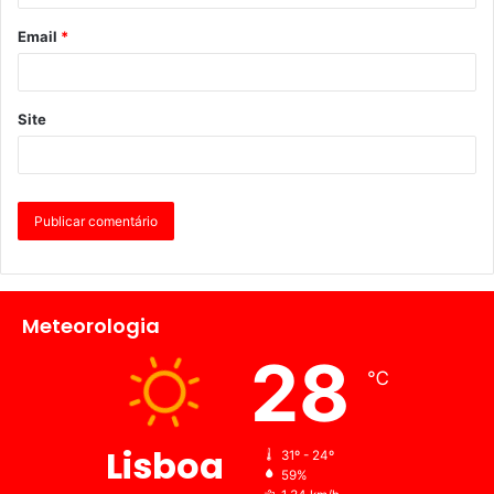
Email
*
Site
Meteorologia
28
℃
Lisboa
31º - 24º
59%