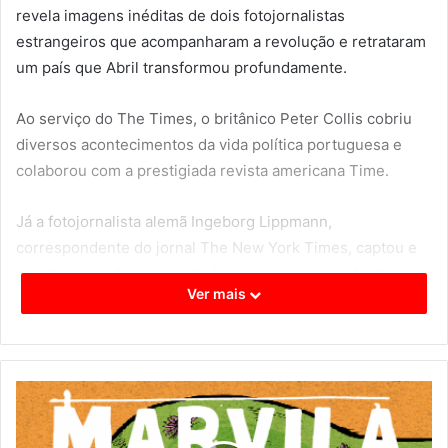
revela imagens inéditas de dois fotojornalistas
estrangeiros que acompanharam a revolução e retrataram
um país que Abril transformou profundamente.
Ao serviço do The Times, o britânico Peter Collis cobriu
diversos acontecimentos da vida política portuguesa e
colaborou com a prestigiada revista americana Time.
Já a fotojornalista alemã Ingeborg Lippmann,
correspondente do jornal The New York Times, captou e
registou as vidas, as condições sociais e os contextos que
Ver mais
marcaram estes tempos.
Comissariada por Fátima Lopes Cardoso e Pedro Marques
Gomes, a exposição parte dos seus arquivos, depositados
na Fundação Mário Soares e Maria Barroso, e que são
agora, pela primeira vez, revelados.