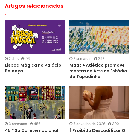
Artigos relacionados
2 dias
96
2 semanas
292
Lisboa Mágica no Palácio
Maat + Atlético promove
Baldaya
mostra de Arte no Estádio
da Tapadinha
3 semanas
456
5 de Julho de 2026
390
45.º Salão Internacional
É Proibido Descodificar Gil