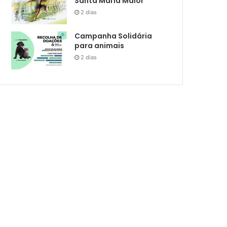
Santa Maria Maior
2 dias
Campanha Solidária
para animais
2 dias