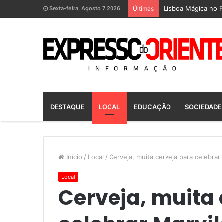
Lisboa Mágica no P
Sexta-feira, Agosto 7 2026
Últimas
DESTAQUE
LOCAL
EDUCAÇÃO
SOCIEDADE
Início
/
Local
/
Cerveja, muita cerveja para celebrar 
Local
Cerveja, muita 