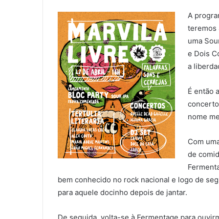
A progra
teremos 
uma Sour
e Dois C
a liberd
É então 
concerto
nome mem
Com uma 
de comid
Fermenta
bem conhecido no rock nacional e logo de seg
para aquele docinho depois de jantar.
De seguida, volta-se à Fermentage para ouvirmo