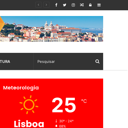
Random
Log
Sidebar
Article
In
TURA
Meteorologia
25
℃
Lisboa
30º - 24º
68%