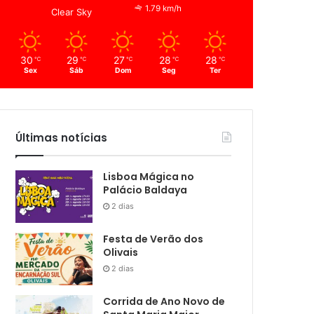
1.79 km/h
Clear Sky
30
29
27
28
28
℃
℃
℃
℃
℃
Sex
Sáb
Dom
Seg
Ter
Últimas notícias
Lisboa Mágica no
Palácio Baldaya
2 dias
Festa de Verão dos
Olivais
2 dias
Corrida de Ano Novo de