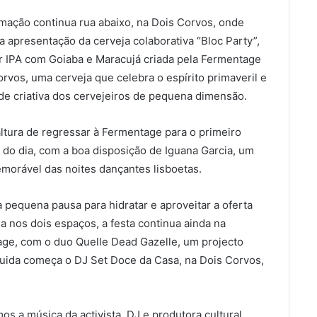
mação continua rua abaixo, na Dois Corvos, onde
a apresentação da cerveja colaborativa “Bloc Party”,
 IPA com Goiaba e Maracujá criada pela Fermentage
orvos, uma cerveja que celebra o espírito primaveril e
ade criativa dos cervejeiros de pequena dimensão.
altura de regressar à Fermentage para o primeiro
 do dia, com a boa disposição de Iguana Garcia, um
orável das noites dançantes lisboetas.
pequena pausa para hidratar e aproveitar a oferta
a nos dois espaços, a festa continua ainda na
ge, com o duo Quelle Dead Gazelle, um projecto
uida começa o DJ Set Doce da Casa, na Dois Corvos,
s a música da activista, DJ e produtora cultural,