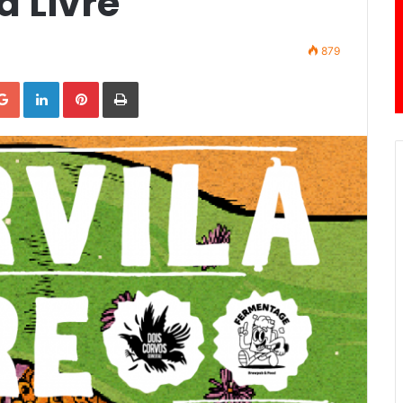
a Livre
879
Google+
LinkedIn
Pinterest
Print