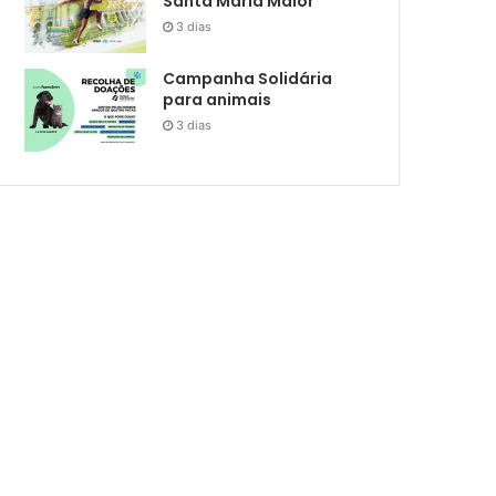
Santa Maria Maior
3 dias
Campanha Solidária
para animais
3 dias