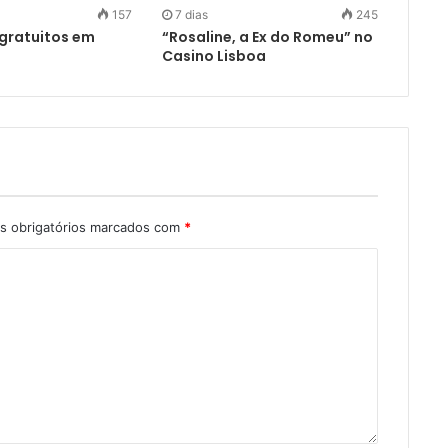
157
7 dias
245
gratuitos em
“Rosaline, a Ex do Romeu” no
Casino Lisboa
 obrigatórios marcados com
*