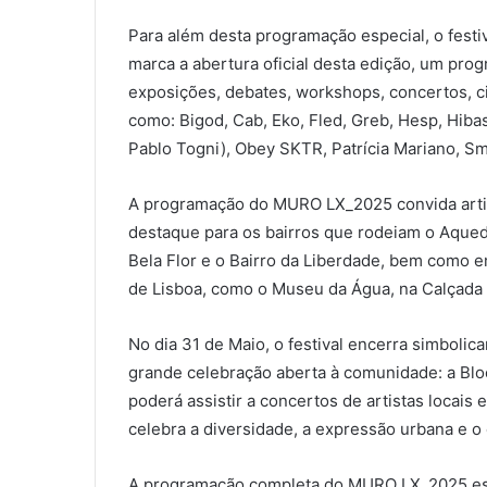
Para além desta programação especial, o festiv
marca a abertura oficial desta edição, um prog
exposições, debates, workshops, concertos, cin
como: Bigod, Cab, Eko, Fled, Greb, Hesp, Hiba
Pablo Togni), Obey SKTR, Patrícia Mariano, Smi
A programação do MURO LX_2025 convida artist
destaque para os bairros que rodeiam o Aque
Bela Flor e o Bairro da Liberdade, bem como e
de Lisboa, como o Museu da Água, na Calçada 
No dia 31 de Maio, o festival encerra simboli
grande celebração aberta à comunidade: a Blo
poderá assistir a concertos de artistas locais
celebra a diversidade, a expressão urbana e o 
A programação completa do MURO LX_2025 está 