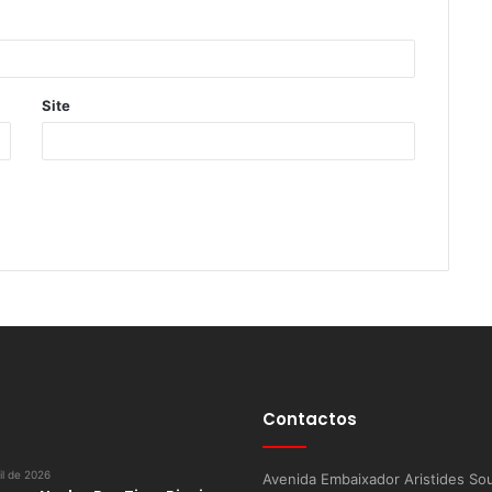
Site
Contactos
il de 2026
Avenida Embaixador Aristides So