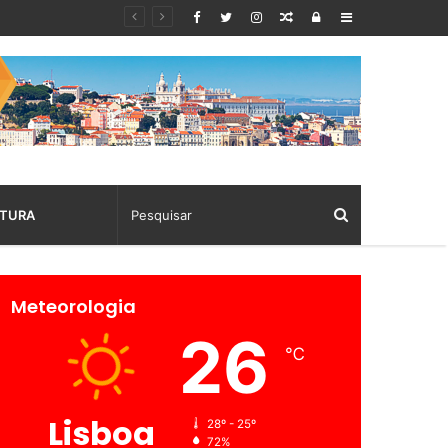
Random
Log
Sidebar
Article
In
TURA
Meteorologia
26
℃
Lisboa
28º - 25º
72%