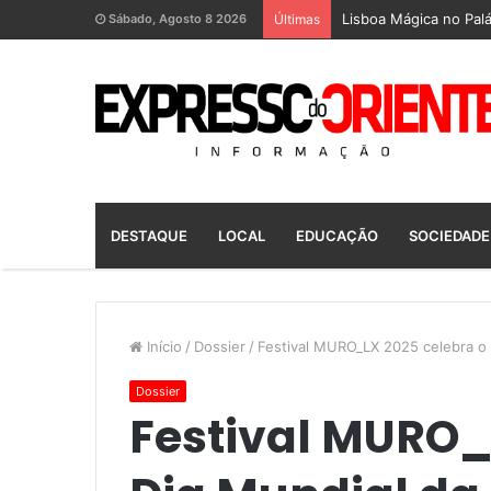
Lisboa Mágica no Palá
Sábado, Agosto 8 2026
Últimas
DESTAQUE
LOCAL
EDUCAÇÃO
SOCIEDADE
Início
/
Dossier
/
Festival MURO_LX 2025 celebra o 
Dossier
Festival MURO_