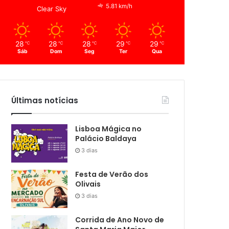
5.81 km/h
Clear Sky
28
28
28
29
29
℃
℃
℃
℃
℃
Sáb
Dom
Seg
Ter
Qua
Últimas notícias
Lisboa Mágica no
Palácio Baldaya
3 dias
Festa de Verão dos
Olivais
3 dias
Corrida de Ano Novo de