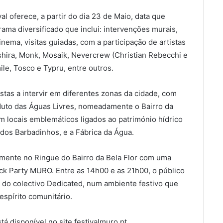
al oferece, a partir do dia 23 de Maio, data que
rama diversificado que inclui: intervenções murais,
ema, visitas guiadas, com a participação de artistas
shira, Monk, Mosaik, Nevercrew (Christian Rebecchi e
le, Tosco e Typru, entre outros.
as a intervir em diferentes zonas da cidade, com
duto das Águas Livres, nomeadamente o Bairro da
m locais emblemáticos ligados ao património hídrico
dos Barbadinhos, e a Fábrica da Água.
camente no Ringue do Bairro da Bela Flor com uma
ck Party MURO. Entre as 14h00 e as 21h00, o público
 e do colectivo Dedicated, num ambiente festivo que
espírito comunitário.
disponível no site festivalmuro.pt.