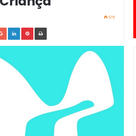
 Criança
579
Google+
LinkedIn
Pinterest
Print