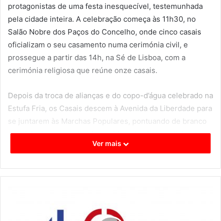
protagonistas de uma festa inesquecível, testemunhada
pela cidade inteira. A celebração começa às 11h30, no
Salão Nobre dos Paços do Concelho, onde cinco casais
oficializam o seu casamento numa cerimónia civil, e
prossegue a partir das 14h, na Sé de Lisboa, com a
cerimónia religiosa que reúne onze casais.
Depois da troca de alianças e do copo-d’água celebrado na
Estufa Fria, os Casais descem à Avenida da Liberdade para
se juntarem às Marchas Populares, pontuando de branco
nupcial o imenso colorido trazido pelos bairros lisboetas.
Ver mais