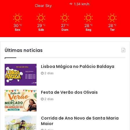
1.34 km/h
Clear Sky
30
29
27
28
28
℃
℃
℃
℃
℃
Sex
Sáb
Dom
Seg
Ter
Últimas notícias
Lisboa Mágica no Palácio Baldaya
2 dias
Festa de Verão dos Olivais
2 dias
Corrida de Ano Novo de Santa Maria
Maior