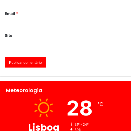
Email
*
Site
Meteorologia
28
℃
Lisboa
31º - 24º
59%