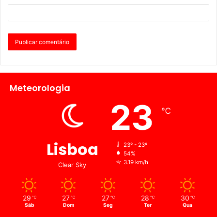
Meteorologia
23
℃
Lisboa
23º - 23º
54%
3.19 km/h
Clear Sky
29
27
27
28
30
℃
℃
℃
℃
℃
Sáb
Dom
Seg
Ter
Qua