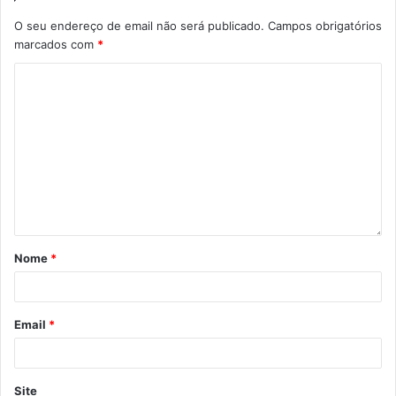
O Auditório do Casino Estoril propõe, de 13 a 15 de
O seu endereço de email não será publicado.
Campos obrigatórios
fevereiro, pelas 21h30, a comédia “Despedida de
marcados com
*
Casados”. M/16.
Reservas e informações:
https://ticketline.sapo.pt/evento/despedida-de-
casados-88051
Nome
*
Email
*
Site