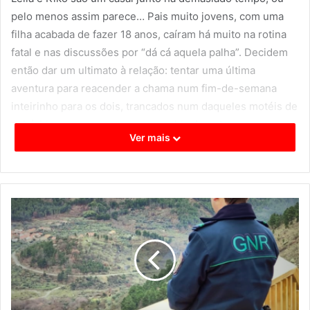
pelo menos assim parece… Pais muito jovens, com uma
filha acabada de fazer 18 anos, caíram há muito na rotina
fatal e nas discussões por “dá cá aquela palha”. Decidem
então dar um ultimato à relação: tentar uma última
aventura para reacender a chama num fim-de-semana
inteirinho para os dois, trancados num daqueles motéis de
subúrbio – apenas com a companhia do outro …e um
Ver mais
passado de frustrações acumuladas.