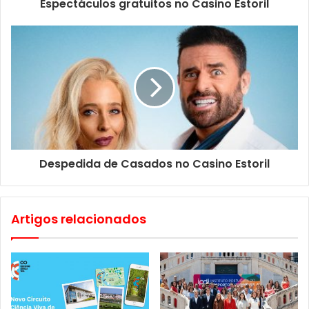
Espectáculos gratuitos no Casino Estoril
— Garantir uma célere investigação e determinação das
causas dos incêndios rurais, analisando todas estas
ocorrências, compreendendo as suas causas de forma a
conhecer o fenómeno regional subjacente às ignições,
direcionando posteriormente as ações de vigilância e
deteção, otimizando as valências disponíveis.
A severidade dos incêndios rurais de 2017 e o seu
impacto dramático constituíram um ponto de viragem na
Despedida de Casados no Casino Estoril
definição e implementação de estratégias que visam
assegurar uma eficiente Defesa da Floresta Contra
Incêndios (DFCI).
Artigos relacionados
A floresta do continente é dominada por espécies
autóctones, salientando-se os montados de sobreiros e
azinheiras (cerca de 36% do total) e os pinheiros (cerca de
30%). Os eucaliptais ocupam 26% da superfície florestal e
a restante área é distribuída por espécies de menor