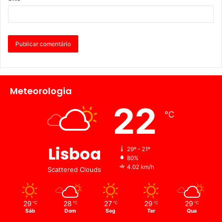
Meteorologia
22
℃
Lisboa
29º - 21º
80%
4.02 km/h
Scattered Clouds
29
28
27
29
29
℃
℃
℃
℃
℃
Sáb
Dom
Seg
Ter
Qua