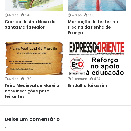
desportivos, a trazer eventos de prestígio para a cidade e
a promover um estilo de vida cada vez mais saudável para
4 dias
140
4 dias
130
os lisboetas”, afirma o presidente da autarquia, Carlos
Corrida de Ano Novo de
Marcação de testes na
Moedas.
Santa Maria Maior
Piscina da Penha de
França
Na reunião foram igualmente aprovadas, entre outras,
medidas de apoio à cultura, no total de 250 mil euros, e
propostas de delegação de competências para a Junta de
Freguesia do Parque das Nações.
4 dias
139
1 semana
424
Feira Medieval de Marvila
Em Julho foi assim
abre inscrições para
feirantes
Deixe um comentário