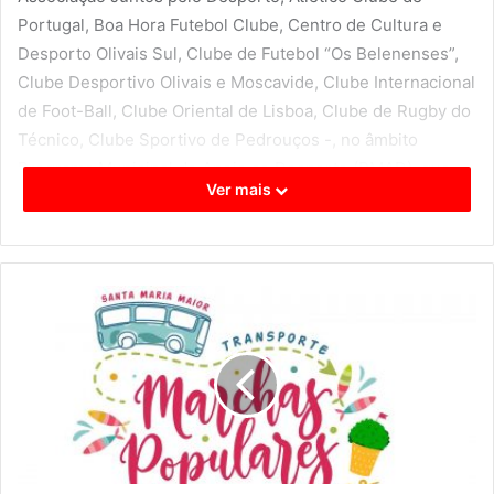
Portugal, Boa Hora Futebol Clube, Centro de Cultura e
Desporto Olivais Sul, Clube de Futebol “Os Belenenses”,
Clube Desportivo Olivais e Moscavide, Clube Internacional
de Foot-Ball, Clube Oriental de Lisboa, Clube de Rugby do
Técnico, Clube Sportivo de Pedrouços -, no âmbito
Programa Municipal de Apoio ao Desporto (PMAD), que
Ver mais
totalizarão 765 mil euros.
De igual modo, foi aprovada a cedência de utilização de
instalações desportivas municipais ao Recreativo Águias
da Musgueira (RAM) e à União Desportiva da Alta de
Lisboa (UDAL), a qual representa uma ajuda não financeira
total superior a 210 mil euros.
Por sua vez, as obras de requalificação das instalações do
Clube Atlético de Campo de Ourique contarão com um
apoio municipal de 70 mil euros. Na sequência da