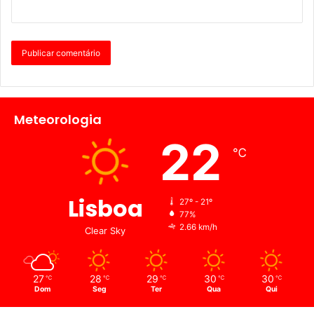
Meteorologia
22
℃
Lisboa
27º - 21º
77%
2.66 km/h
Clear Sky
27
28
29
30
30
℃
℃
℃
℃
℃
Dom
Seg
Ter
Qua
Qui