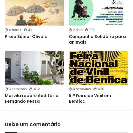
4 horas
41
2 dias
99
Praia Sénior Olivais
Campanha Solidária para
animais
3 semanas
412
4 semanas
470
Marvila reabre Auditório
9.ª Feira de Vinil em
Fernando Pessa
Benfica
Deixe um comentário