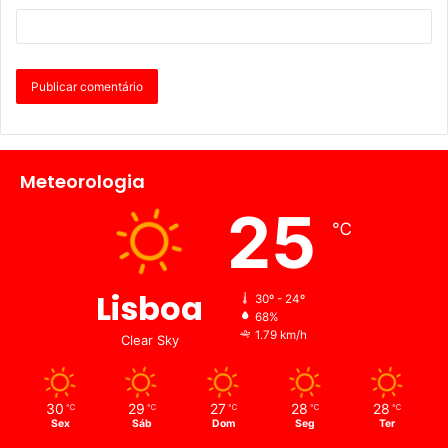
Meteorologia
25
℃
Lisboa
30º - 24º
68%
1.79 km/h
Clear Sky
30
29
27
28
28
℃
℃
℃
℃
℃
Sex
Sáb
Dom
Seg
Ter