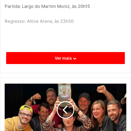
Partida: Largo do Martim Moniz, às 20h15
Regresso: Altice Arena, às 23h50
30 de Maio (Sábado) |
MARCHA DO CASTELO
Ver mais
Partida: Largo do Martim Moniz, às 20h15
Regresso: Altice Arena, às 23h50
31 de Maio (Domingo) |
MARCHA DE ALFAMA
Partida: Avenida Infante D. Henrique (junto ao quiosque),