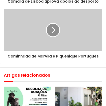
Câmara de Lisboa aprova apoios ao desporto
a saída também mas apostamos que vai ficar até ao último
segundo de cada dia.
Quando?
18 a 21 de Junho
Onde?
Alameda Padre Álvaro Proença, em Benfica,
evidentemente!
Caminhada de Marvila e Piquenique Português
Artigos relacionados