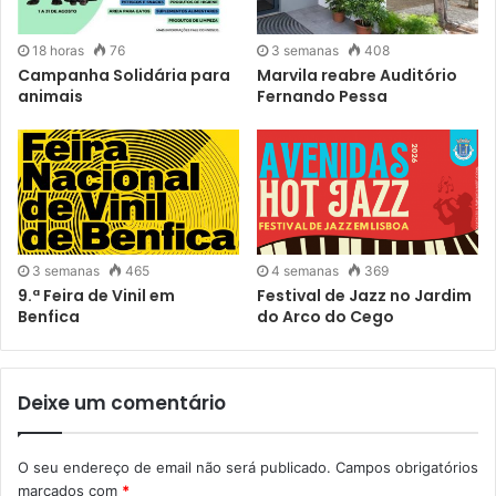
18 horas
76
3 semanas
408
Campanha Solidária para
Marvila reabre Auditório
animais
Fernando Pessa
3 semanas
465
4 semanas
369
9.ª Feira de Vinil em
Festival de Jazz no Jardim
Benfica
do Arco do Cego
Deixe um comentário
O seu endereço de email não será publicado.
Campos obrigatórios
marcados com
*