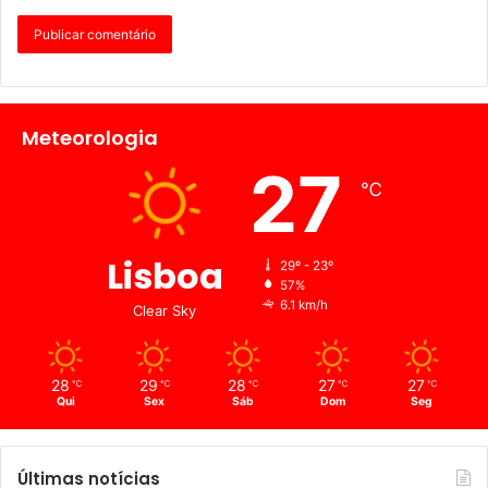
Meteorologia
27
℃
Lisboa
29º - 23º
57%
6.1 km/h
Clear Sky
28
29
28
27
27
℃
℃
℃
℃
℃
Qui
Sex
Sáb
Dom
Seg
Últimas notícias