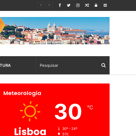
Random
Log
Sidebar
Article
In
TURA
Meteorologia
30
℃
Lisboa
30º - 24º
51%