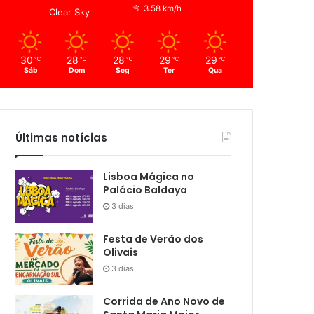
3.58 km/h
Clear Sky
30
28
28
29
29
℃
℃
℃
℃
℃
Sáb
Dom
Seg
Ter
Qua
Últimas notícias
Lisboa Mágica no
Palácio Baldaya
3 dias
Festa de Verão dos
Olivais
3 dias
Corrida de Ano Novo de