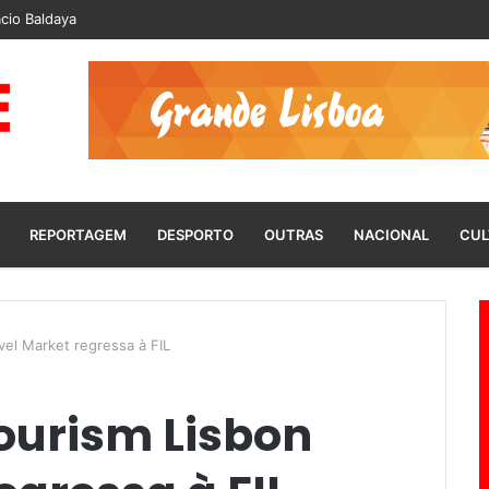
cio Baldaya
REPORTAGEM
DESPORTO
OUTRAS
NACIONAL
CUL
vel Market regressa à FIL
Tourism Lisbon