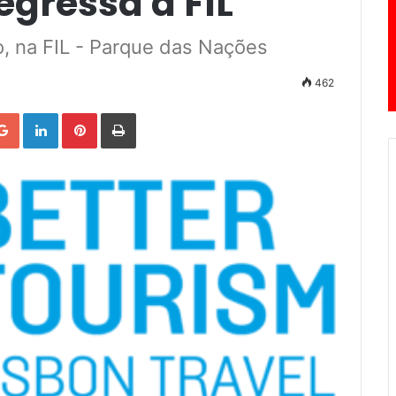
egressa à FIL
o, na FIL - Parque das Nações
462
Google+
LinkedIn
Pinterest
Print