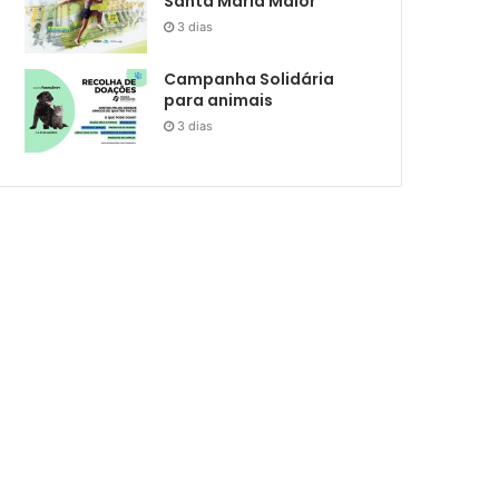
Santa Maria Maior
3 dias
Campanha Solidária
para animais
3 dias