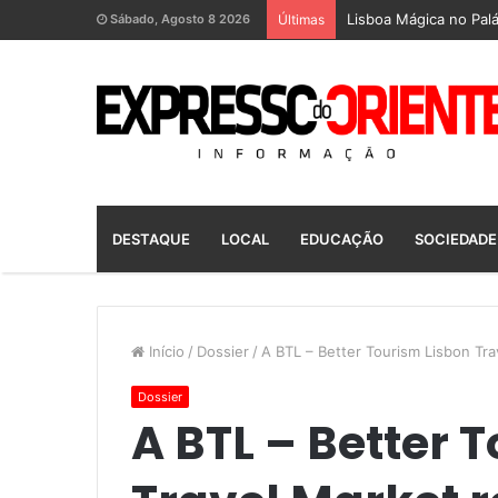
Lisboa Mágica no Palá
Sábado, Agosto 8 2026
Últimas
DESTAQUE
LOCAL
EDUCAÇÃO
SOCIEDADE
Início
/
Dossier
/
A BTL – Better Tourism Lisbon Tra
Dossier
A BTL – Better 