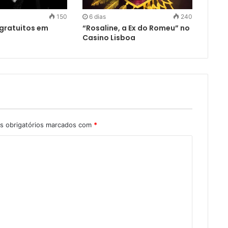
150
6 dias
240
gratuitos em
“Rosaline, a Ex do Romeu” no
Casino Lisboa
 obrigatórios marcados com
*