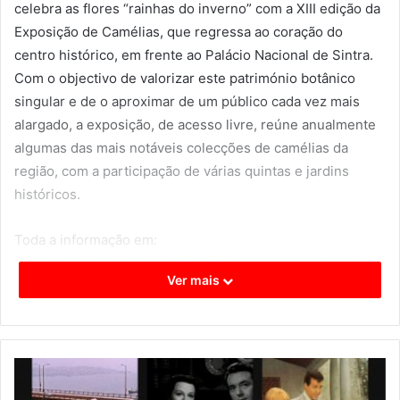
celebra as flores “rainhas do inverno” com a XIII edição da
Exposição de Camélias, que regressa ao coração do
centro histórico, em frente ao Palácio Nacional de Sintra.
Com o objectivo de valorizar este património botânico
singular e de o aproximar de um público cada vez mais
alargado, a exposição, de acesso livre, reúne anualmente
algumas das mais notáveis colecções de camélias da
região, com a participação de várias quintas e jardins
históricos.
Toda a informação em:
https://www.parquesdesintra.pt/pt/programacao/exposica
Ver mais
o-de-camelias-2026/