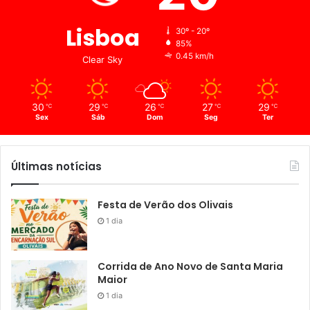
Lisboa
30º - 20º
85%
0.45 km/h
Clear Sky
30
29
26
27
29
℃
℃
℃
℃
℃
Sex
Sáb
Dom
Seg
Ter
Últimas notícias
Festa de Verão dos Olivais
1 dia
Corrida de Ano Novo de Santa Maria
Maior
1 dia