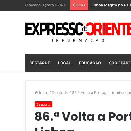
Lisboa Mágica no Palá
Sábado, Agosto 8 2026
Últimas
DESTAQUE
LOCAL
EDUCAÇÃO
SOCIEDADE
Início
/
Desporto
/
86.ª Volta a Portugal termina em
Desporto
86.ª Volta a Po