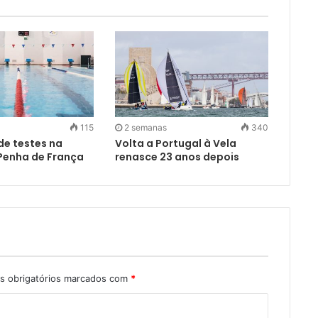
115
2 semanas
340
e testes na
Volta a Portugal à Vela
 Penha de França
renasce 23 anos depois
 obrigatórios marcados com
*