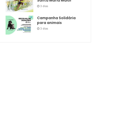
Santa Maria Maior
3 dias
Campanha Solidária
para animais
3 dias