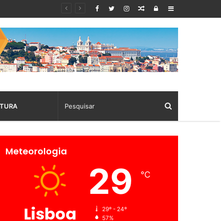
Random
Log
Sidebar
Article
In
TURA
Meteorologia
29
℃
Lisboa
29º - 24º
57%