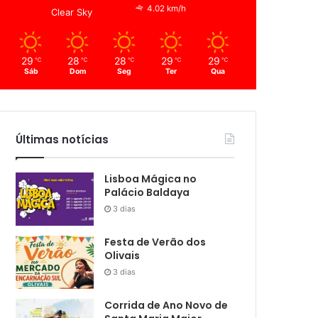
4.02 km/h
Clear Sky
29
28
28
29
29
℃
℃
℃
℃
℃
Sáb
Dom
Seg
Ter
Qua
Últimas notícias
Lisboa Mágica no
Palácio Baldaya
3 dias
Festa de Verão dos
Olivais
3 dias
Corrida de Ano Novo de