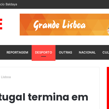
cio Baldaya
REPORTAGEM
DESPORTO
OUTRAS
NACIONAL
CUL
 Lisboa
rtugal termina em