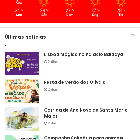
24
29
27
27
28
℃
℃
℃
℃
℃
Sex
Sáb
Dom
Seg
Ter
Últimas notícias
Lisboa Mágica no Palácio Baldaya
2 dias
Festa de Verão dos Olivais
2 dias
Corrida de Ano Novo de Santa Maria
Maior
2 dias
Campanha Solidária para animais