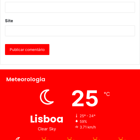
Site
Meteorologia
25
℃
Lisboa
25º - 24º
59%
3.71 km/h
Clear Sky