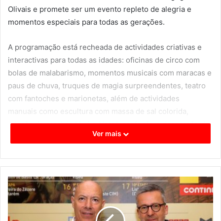
Olivais e promete ser um evento repleto de alegria e
momentos especiais para todas as gerações.
A programação está recheada de actividades criativas e
interactivas para todas as idades: oficinas de circo com
bolas de malabarismo, momentos musicais com maracas e
paus de chuva, truques de magia surpreendentes, teatro
com fantoches e marionetas, além de actividades
manuais como escultura com massa de sal colorida,
criação de crachás “Avó e Neto”, confeção e decoração de
Ver mais
bolachas, escultura de balões e penteados divertidos.