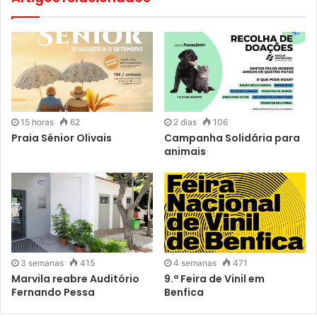
O Spacio Shopping convida todas as famílias a juntarem-
se a esta celebração dedicada aos avós — um dia pensado
para criar memórias especiais e reforçar os laços entre
gerações, num ambiente cheio de carinho, diversão e
tradição.
15 horas
62
2 dias
106
Praia Sénior Olivais
Campanha Solidária para
animais
3 semanas
415
4 semanas
471
Marvila reabre Auditório
9.ª Feira de Vinil em
Fernando Pessa
Benfica