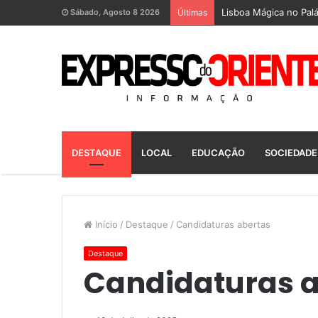
Lisboa Mágica no Palá
Sábado, Agosto 8 2026
Últimas
DESTAQUE
LOCAL
EDUCAÇÃO
SOCIEDADE
Início
/
Destaque
/
Candidaturas abertas
Destaque
Candidaturas a