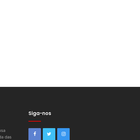
Siga-nos
usa
da das