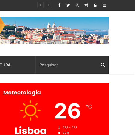
Random
Log
Sidebar
Article
In
TURA
Meteorologia
26
℃
Lisboa
28º - 25º
72%