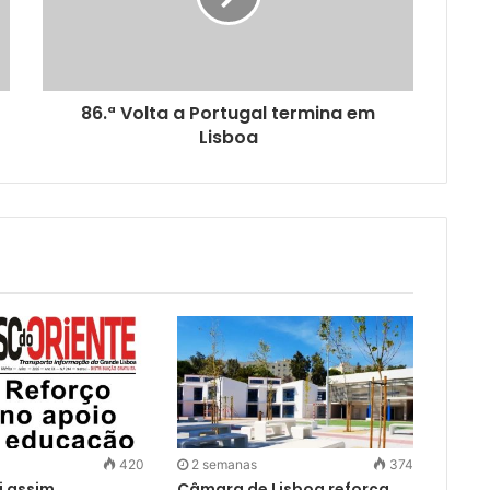
86.ª Volta a Portugal termina em
Lisboa
420
2 semanas
374
i assim
Câmara de Lisboa reforça