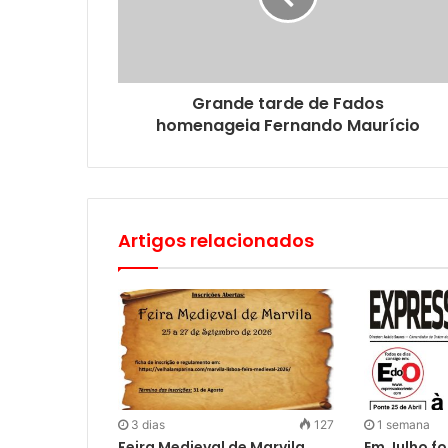
Grande tarde de Fados
homenageia Fernando Maurício
Artigos relacionados
3 dias
127
1 semana
Feira Medieval de Marvila
Em Julho fo