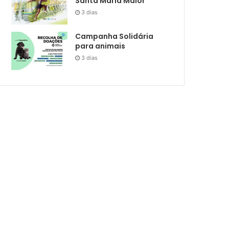
Santa Maria Maior
3 dias
Campanha Solidária
para animais
3 dias