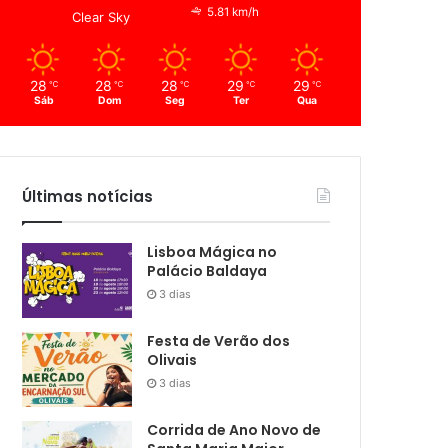
5.81 km/h
Clear Sky
28
28
28
29
29
℃
℃
℃
℃
℃
Sáb
Dom
Seg
Ter
Qua
Últimas notícias
Lisboa Mágica no
Palácio Baldaya
3 dias
Festa de Verão dos
Olivais
3 dias
Corrida de Ano Novo de