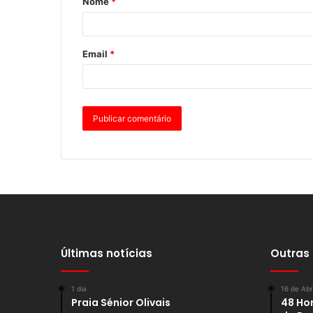
Nome
*
Email
*
Últimas notícias
Outras
1 dia
16 de Abr
Praia Sénior Olivais
48 Hor