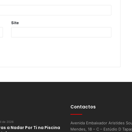
Site
Contactos
il de 2026
Avenida Embaixador Aristides So
as a Nadar Por Ti na Piscina
Mendes, 18 – C – Estúdio D Tapa