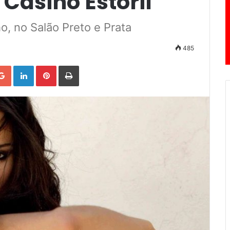
Casino Estoril
, no Salão Preto e Prata
485
Google+
LinkedIn
Pinterest
Print