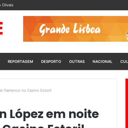
 Olivais
REPORTAGEM
DESPORTO
OUTRAS
NACIONAL
CUL
e flamenco no Casino Estoril
n López em noite