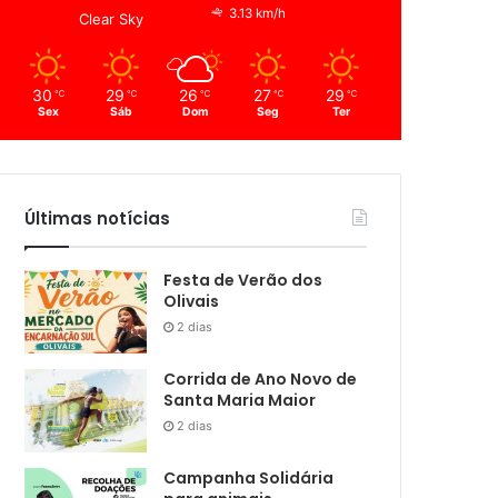
3.13 km/h
Clear Sky
30
29
26
27
29
℃
℃
℃
℃
℃
Sex
Sáb
Dom
Seg
Ter
Últimas notícias
Festa de Verão dos
Olivais
2 dias
Corrida de Ano Novo de
Santa Maria Maior
2 dias
Campanha Solidária