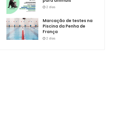
para animais
2 dias
Marcação de testes na
Piscina da Penha de
França
2 dias