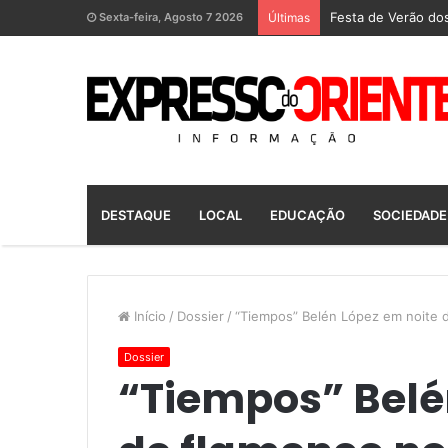
Festa de Verão dos
Sexta-feira, Agosto 7 2026
Últimas
DESTAQUE
LOCAL
EDUCAÇÃO
SOCIEDADE
Início
/
Dossier
/
“Tiempos” Belén López em noite d
Dossier
“Tiempos” Belé