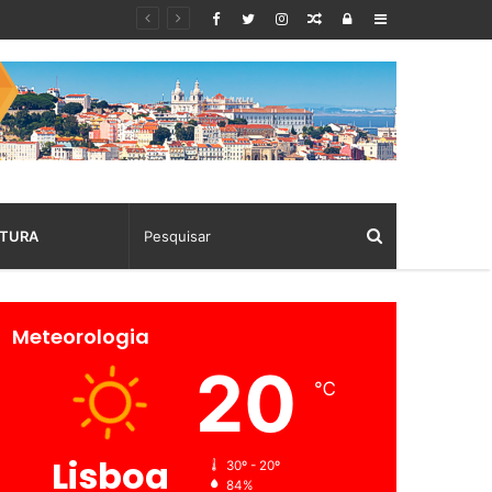
Random
Log
Sidebar
Article
In
TURA
Meteorologia
20
℃
Lisboa
30º - 20º
84%