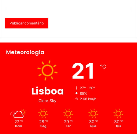
Meteorologia
21
℃
Lisboa
27º - 20º
85%
2.68 km/h
Clear Sky
27
28
29
30
30
℃
℃
℃
℃
℃
Dom
Seg
Ter
Qua
Qui