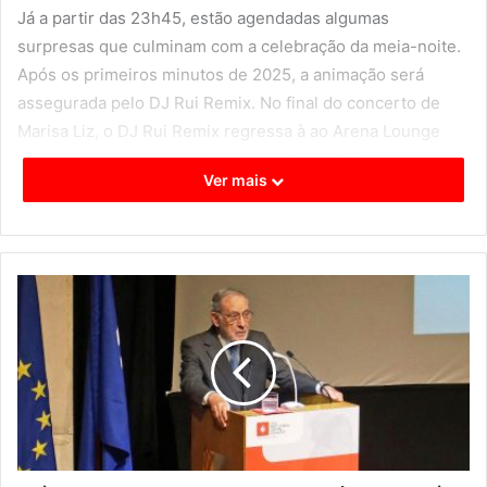
Já a partir das 23h45, estão agendadas algumas
surpresas que culminam com a celebração da meia-noite.
Após os primeiros minutos de 2025, a animação será
assegurada pelo DJ Rui Remix. No final do concerto de
Marisa Liz, o DJ Rui Remix regressa à ao Arena Lounge
para prolongar a animação pela noite dentro.
Ver mais
Concerto de Marisa Liz no Arena Lounge
Figura incontornável na música portuguesa, Marisa Liz dá
as boas-vindas a 2025 no Arena Lounge do Casino Lisboa.
Cantora, autora e compositora, Marisa Liz lançou
recentemente o seu primeiro álbum a solo, “Girassóis e
Tempestades”. Deste disco foram retirados os singles de
sucesso “Guerra Nuclear”, um original inédito de António
Variações que lhe foi oferecido pela família de Variações e
no qual a voz do artista surge ao lado de Marisa Liz de