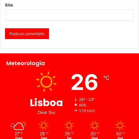
Site
Meteorologia
26
℃
Lisboa
28º - 23º
60%
1.79 km/h
Clear Sky
27
28
29
30
30
℃
℃
℃
℃
℃
Dom
Seg
Ter
Qua
Qui