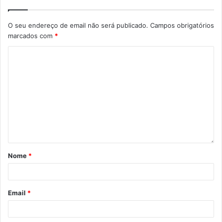
21h00; sábados às 16h00 e 21h00; e domingos às 16h00.
M/12. Preços: De 26€ a 35€.
O seu endereço de email não será publicado.
Campos obrigatórios
marcados com
*
RESERVAS:
https://www.ticketline.pt/evento/rent-97544
O Casino Lisboa abre às 15h00 e encerra às 03h00. O
acesso é livre, sendo que a partir das 22 horas, é para
maiores de 14 anos, e maiores de 10 anos acompanhados
pelos pais. Nas áreas de Jogo é para maiores de 18 anos
Nome
*
Email
*