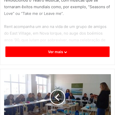
revolucionou o Teatro Musical, com músicas que se
tornaram êxitos mundiais como, por exemplo, “Seasons of
Love” ou “Take me or Leave me”.
Rent acompanha um ano na vida de um grupo de amigos
do East Village, em Nova Iorque, no auge dos boémios
anos ’90, que lutam por sobreviver, numa celebração de
amor e de superação.
Ver mais
A peça é uma adaptação moderna da ópera “La Bohème”
de Puccini, destacando a importância de aproveitar o
tempo com aqueles que se amam. O seu autor, Jonathan
Larson, faleceu tragicamente antes da estreia, não tendo
assistido ao maior sucesso da sua carreira.
A versão portuguesa desta produção imperdível conta
com um elenco nacional de luxo e a colaboração inédita do
encenador original, o multipremiado Michael Greif.