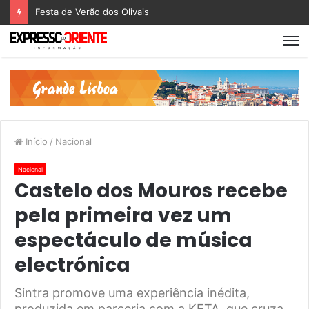
Festa de Verão dos Olivais
Início
/
Nacional
Nacional
Castelo dos Mouros recebe
pela primeira vez um
espectáculo de música
electrónica
Sintra promove uma experiência inédita,
produzida em parceria com a KETA, que cruza