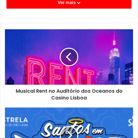
Ver mais
O ponto alto da noite será o
live
imersivo em formato 360º
de MXGPU, projecto que junta Moullinex e GPU Panic. A
actuação será apresentada no centro do público, criando
Musical Rent no Auditório dos Oceanos do
uma relação directa entre artistas, som, espaço e
Casino Lisboa
espectadores, num formato que esbate as fronteiras
tradicionais entre palco e plateia.
Mais do que um concerto, esta proposta assume-se como
uma nova forma de viver o património: uma experiência