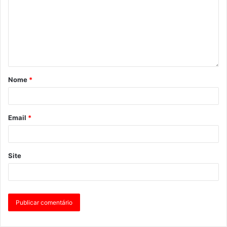
Informação completa e aquisição de bilhetes:
https://bilheteira.parquesdesintra.pt/info/mxgpu-live-
castelo-dos-mouros/1327/pt
Nome
*
Email
*
Site