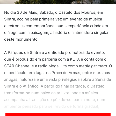
No dia 30 de Maio, Sábado, o Castelo dos Mouros, em
Sintra, acolhe pela primeira vez um evento de música
electrónica contemporânea, numa experiência criada em
diálogo com a paisagem, a história e a atmosfera singular
deste monumento.
A Parques de Sintra é a entidade promotora do evento,
que é produzido em parceria com a KETA e conta com o
STAR Channel e a rádio Mega Hits como
media partners
. O
espectáculo terá lugar na Praça de Armas, entre muralhas
antigas, natureza e uma vista privilegiada sobre a Serra de
Sintra e o Atlântico. A partir do final da tarde, o Castelo
transforma-se num palco ao ar livre, onde a música
acompanha a transição do pôr-do-sol para a noite, num
ambiente pensado para ser vivido de forma gradual,
imersiva e envolvente.