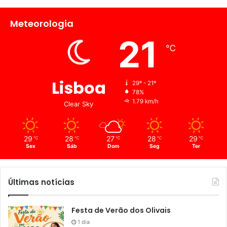
Meteorologia
21
℃
Lisboa
29º - 21º
78%
1.79 km/h
Clear Sky
29
28
27
28
29
℃
℃
℃
℃
℃
Sex
Sáb
Dom
Seg
Ter
Últimas notícias
Festa de Verão dos Olivais
1 dia