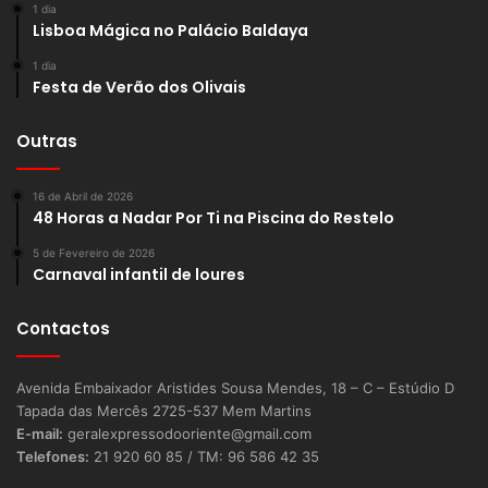
1 dia
Lisboa Mágica no Palácio Baldaya
1 dia
Festa de Verão dos Olivais
Outras
16 de Abril de 2026
48 Horas a Nadar Por Ti na Piscina do Restelo
5 de Fevereiro de 2026
Carnaval infantil de loures
Contactos
Avenida Embaixador Aristides Sousa Mendes, 18 – C – Estúdio D
Tapada das Mercês 2725-537 Mem Martins
E-mail:
geralexpressodooriente@gmail.com
Telefones:
21 920 60 85 / TM: 96 586 42 35