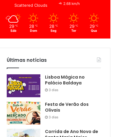
2.68 km/h
Scattered Clouds
29
28
28
29
29
℃
℃
℃
℃
℃
Sáb
Dom
Seg
Ter
Qua
Últimas notícias
Lisboa Mágica no
Palácio Baldaya
3 dias
Festa de Verão dos
Olivais
3 dias
Corrida de Ano Novo de