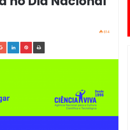
a no Dia Nacional
614
Google+
LinkedIn
Pinterest
Print