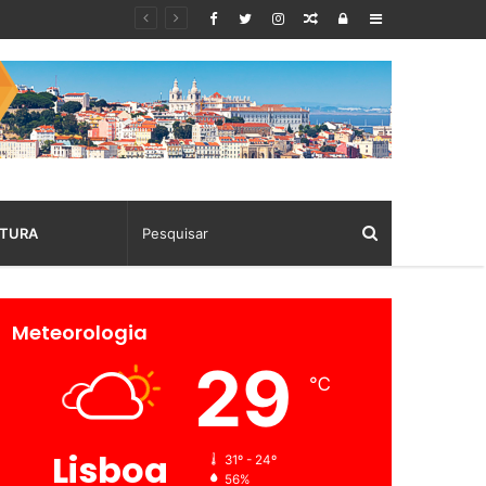
Random
Log
Sidebar
Article
In
TURA
Meteorologia
29
℃
Lisboa
31º - 24º
56%