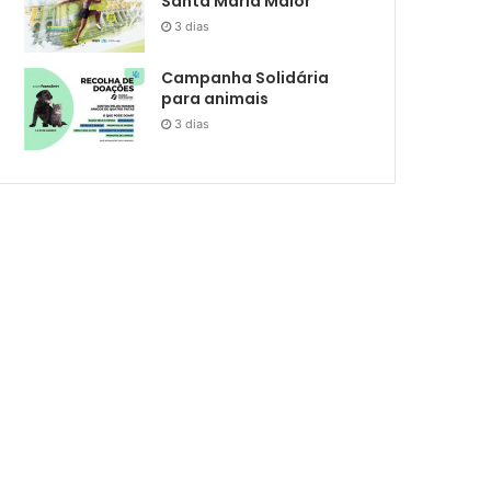
Santa Maria Maior
3 dias
Campanha Solidária
para animais
3 dias