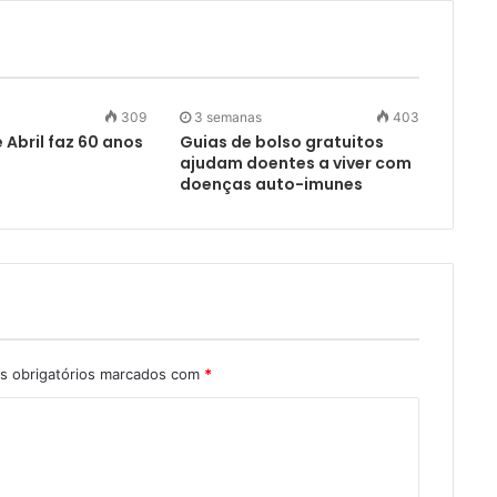
309
3 semanas
403
 Abril faz 60 anos
Guias de bolso gratuitos
ajudam doentes a viver com
doenças auto-imunes
 obrigatórios marcados com
*