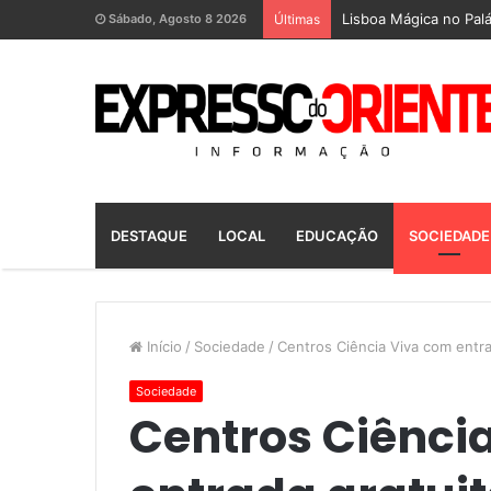
Lisboa Mágica no Palá
Sábado, Agosto 8 2026
Últimas
DESTAQUE
LOCAL
EDUCAÇÃO
SOCIEDADE
Início
/
Sociedade
/
Centros Ciência Viva com entra
Sociedade
Centros Ciênci