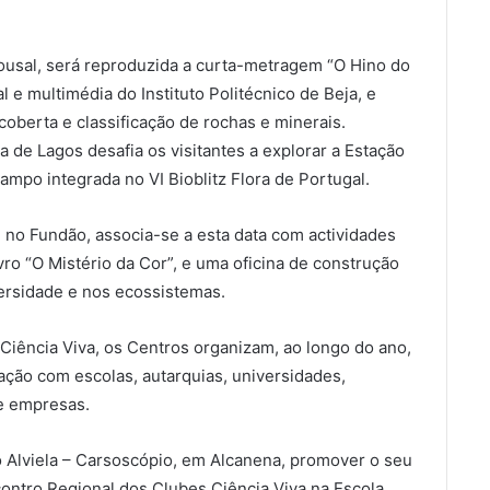
Lousal, será reproduzida a curta-metragem “O Hino do
 e multimédia do Instituto Politécnico de Beja, e
coberta e classificação de rochas e minerais.
 de Lagos desafia os visitantes a explorar a Estação
ampo integrada no VI Bioblitz Flora de Portugal.
, no Fundão, associa-se a esta data com actividades
vro “O Mistério da Cor”, e uma oficina de construção
versidade e nos ecossistemas.
iência Viva, os Centros organizam, ao longo do ano,
ração com escolas, autarquias, universidades,
 e empresas.
o Alviela – Carsoscópio, em Alcanena, promover o seu
contro Regional dos Clubes Ciência Viva na Escola.