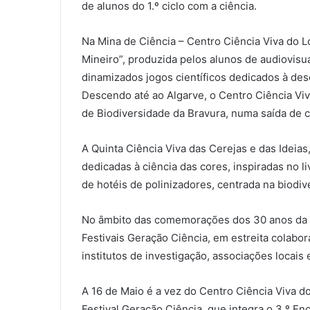
de alunos do 1.º ciclo com a ciência.
Na Mina de Ciência – Centro Ciência Viva do 
Mineiro”, produzida pelos alunos de audiovisual
dinamizados jogos científicos dedicados à des
Descendo até ao Algarve, o Centro Ciência Viva
de Biodiversidade da Bravura, numa saída de c
A Quinta Ciência Viva das Cerejas e das Ideias
dedicadas à ciência das cores, inspiradas no li
de hotéis de polinizadores, centrada na biodi
No âmbito das comemorações dos 30 anos da C
Festivais Geração Ciência, em estreita colabo
institutos de investigação, associações locais
A 16 de Maio é a vez do Centro Ciência Viva d
Festival Geração Ciência, que integra o 3.º En