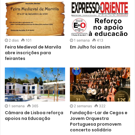
2 dias
101
1 semana
413
Feira Medieval de Marvila
Em Julho foi assim
abre inscrições para
feirantes
1 semana
365
2 semanas
322
Câmara de Lisboa reforça
Fundação-Lar de Cegos e
apoios na Educação
Jovem Orquestra
Portuguesa promovem
concerto solidário