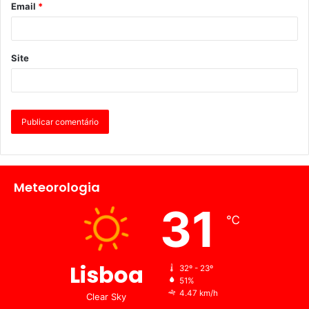
Email
*
Site
Meteorologia
31
℃
Lisboa
32º - 23º
51%
4.47 km/h
Clear Sky