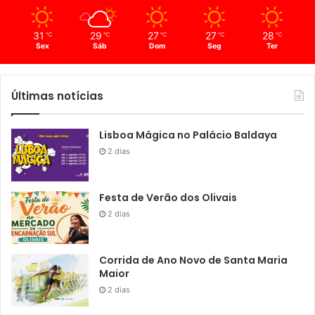
31
29
27
27
28
℃
℃
℃
℃
℃
Sex
Sáb
Dom
Seg
Ter
Últimas notícias
Lisboa Mágica no Palácio Baldaya
2 dias
Festa de Verão dos Olivais
2 dias
Corrida de Ano Novo de Santa Maria
Maior
2 dias