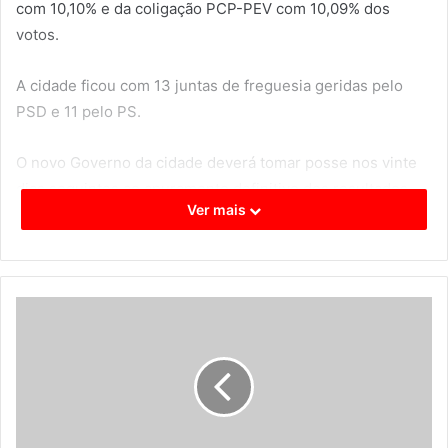
com 10,10% e da coligação PCP-PEV com 10,09% dos
votos.
A cidade ficou com 13 juntas de freguesia geridas pelo
PSD e 11 pelo PS.
O novo Governo da cidade deverá tomar posse nos vinte
dias seguintes ao apuramento definitivo dos resultados
Ver mais
eleitorais.