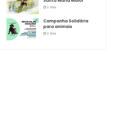
Santa Maria Maior
2 dias
Campanha Solidária
para animais
2 dias