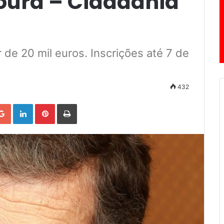
oura – Cidadania
 de 20 mil euros. Inscrições até 7 de
432
Google+
LinkedIn
Pinterest
Print