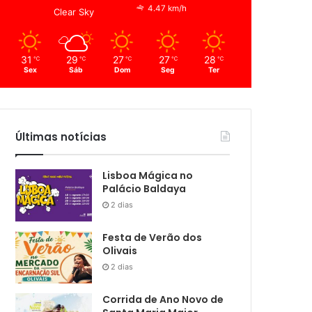
4.47 km/h
Clear Sky
31
29
27
27
28
℃
℃
℃
℃
℃
Sex
Sáb
Dom
Seg
Ter
Últimas notícias
Lisboa Mágica no
Palácio Baldaya
2 dias
Festa de Verão dos
Olivais
2 dias
Corrida de Ano Novo de