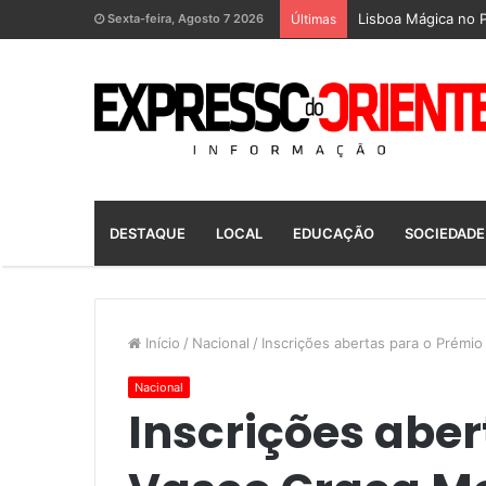
Lisboa Mágica no P
Sexta-feira, Agosto 7 2026
Últimas
DESTAQUE
LOCAL
EDUCAÇÃO
SOCIEDADE
Início
/
Nacional
/
Inscrições abertas para o Prémio
Nacional
Inscrições aber