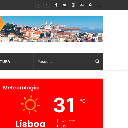
Random
Log
Sidebar
Article
In
TURA
Meteorologia
31
℃
Lisboa
32º - 23º
51%