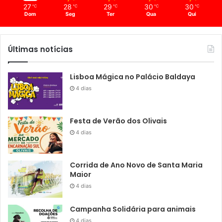
27
28
29
30
30
℃
℃
℃
℃
℃
Dom
Seg
Ter
Qua
Qui
Últimas notícias
Lisboa Mágica no Palácio Baldaya
4 dias
Festa de Verão dos Olivais
4 dias
Corrida de Ano Novo de Santa Maria
Maior
4 dias
Campanha Solidária para animais
4 dias