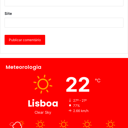
Site
Meteorologia
22
℃
Lisboa
27º - 21º
77%
2.66 km/h
Clear Sky