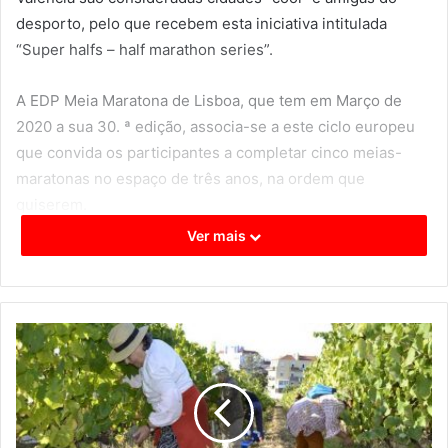
desporto, pelo que recebem esta iniciativa intitulada
“Super halfs – half marathon series”.
A EDP Meia Maratona de Lisboa, que tem em Março de
2020 a sua 30. ª edição, associa-se a este ciclo europeu
que convida os participantes a completar cinco meias-
maratonas no espaço de três anos, na ordem que
quiserem.
Ver mais
Segundo informações disponibilizadas pela organização,
os atletas recebem um passaporte digital logo na primeira
corrida, com um carimbo atribuído a cada prova. As
inscrições no circuito garantem a inscrição em cada uma
das provas e dorsais exclusivos com prioridade no
levantamento, além de ofertas específicas e a medalha de
finalista.