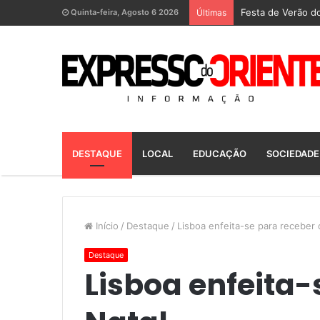
Festa de Verão do
Quinta-feira, Agosto 6 2026
Últimas
DESTAQUE
LOCAL
EDUCAÇÃO
SOCIEDADE
Início
/
Destaque
/
Lisboa enfeita-se para receber 
Destaque
Lisboa enfeita-