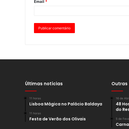
Email
*
Últimas notícias
Outras
11 horas
16 de Abr
Lisboa Mágica no Palácio Baldaya
48 Hor
do Re
11 horas
Festa de Verão dos Olivais
5 de Feve
Carnav