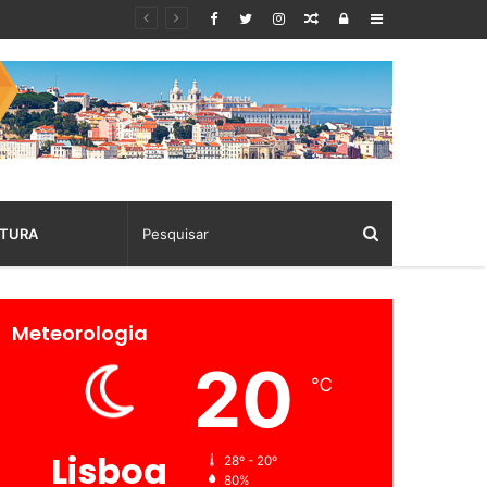
Random
Log
Sidebar
Article
In
TURA
Meteorologia
20
℃
Lisboa
28º - 20º
80%