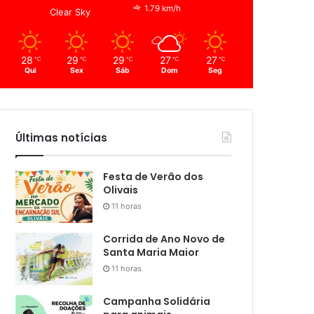
1.79 km/h
Clear Sky
28
29
29
27
27
℃
℃
℃
℃
℃
Qui
Sex
Sáb
Dom
Seg
Últimas notícias
Festa de Verão dos
Olivais
11 horas
Corrida de Ano Novo de
Santa Maria Maior
11 horas
Campanha Solidária