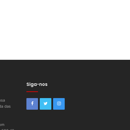
Siga-nos
usa
da das
com