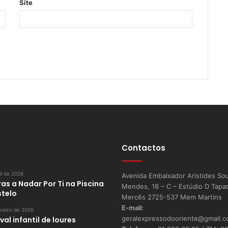
Site
Contactos
il de 2026
Avenida Embaixador Aristides So
as a Nadar Por Ti na Piscina
Mendes, 18 – C – Estúdio D Tapa
stelo
Mercês 2725-537 Mem Martins
E-mail:
reiro de 2026
geralexpressodooriente@gmail.
al infantil de loures