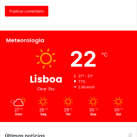
Meteorologia
22
℃
Lisboa
27º - 21º
77%
2.66 km/h
Clear Sky
27
28
29
30
30
℃
℃
℃
℃
℃
Dom
Seg
Ter
Qua
Qui
Últimas notícias