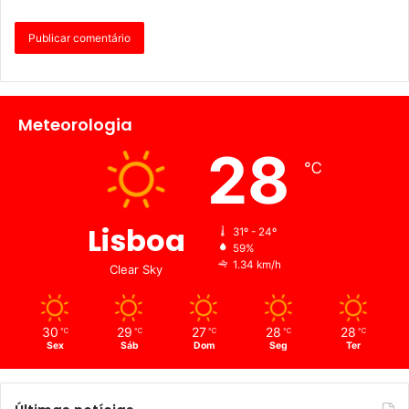
Meteorologia
28
℃
Lisboa
31º - 24º
59%
1.34 km/h
Clear Sky
30
29
27
28
28
℃
℃
℃
℃
℃
Sex
Sáb
Dom
Seg
Ter