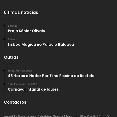
Últimas notícias
6 horas
Praia Sénior Olivais
2 dias
Lisboa Mágica no Palácio Baldaya
Outras
16 de Abril de 2026
48 Horas a Nadar Por Ti na Piscina do Restelo
5 de Fevereiro de 2026
Carnaval infantil de loures
Contactos
Avenida Embaixador Aristides Sousa Mendes, 18 – C – Estúdio D