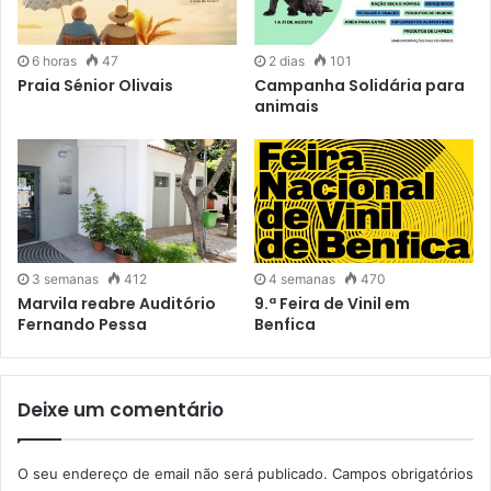
6 horas
47
2 dias
101
Praia Sénior Olivais
Campanha Solidária para
animais
3 semanas
412
4 semanas
470
Marvila reabre Auditório
9.ª Feira de Vinil em
Fernando Pessa
Benfica
Deixe um comentário
O seu endereço de email não será publicado.
Campos obrigatórios