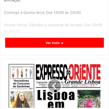
animação.
Domingo a Quinta-feira: Das 12h00 às 22h00
Sextas-feiras, Sábados e vésperas de feriado: Das 12h00
às 00h00
Ver mais
12 de Junho: Das 12h00 às 02h00
No dia 10 de Junho, Dia de Camões, de Portugal e das
Comunidades Portuguesas, a tarde será dedicada às
maiores expressões artísticas e musicais da cultura
portuguesa: o Fado e as Marchas Populares, a partir das
16h00. Sobem ao palco os fadistas Carmo Moniz Pereira,
Matilde Cid, Gonçalo Castelo Branco, Francisco Salvação
Barreto, Rui Neiva Correia e a Marcha Flor de Lis.
A acompanhar os fadistas estarão os músicos Diogo