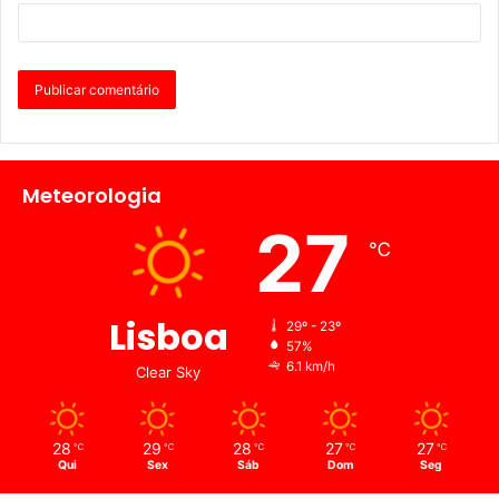
Meteorologia
27
℃
Lisboa
29º - 23º
57%
6.1 km/h
Clear Sky
28
29
28
27
27
℃
℃
℃
℃
℃
Qui
Sex
Sáb
Dom
Seg