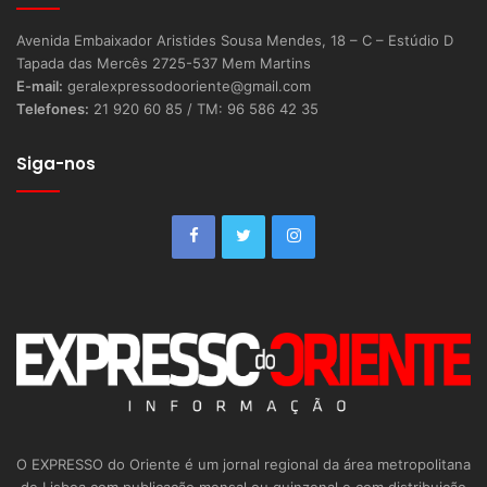
Avenida Embaixador Aristides Sousa Mendes, 18 – C – Estúdio D
Tapada das Mercês 2725-537 Mem Martins
E-mail:
geralexpressodooriente@gmail.com
Telefones:
21 920 60 85 / TM: 96 586 42 35
Siga-nos
O EXPRESSO do Oriente é um jornal regional da área metropolitana
de Lisboa com publicação mensal ou quinzenal e com distribuição