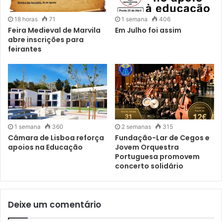
18 horas
71
1 semana
406
Feira Medieval de Marvila
Em Julho foi assim
abre inscrições para
feirantes
1 semana
360
2 semanas
315
Câmara de Lisboa reforça
Fundação-Lar de Cegos e
apoios na Educação
Jovem Orquestra
Portuguesa promovem
concerto solidário
Deixe um comentário