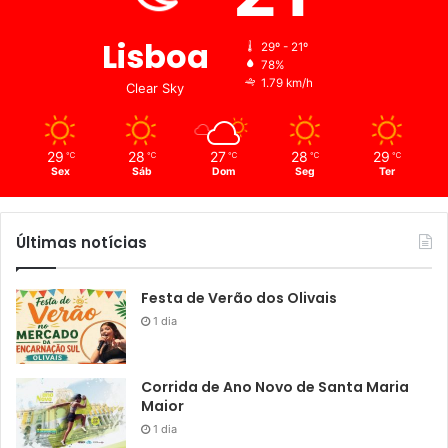
Lisboa
29º - 21º
78%
1.79 km/h
Clear Sky
29
28
27
28
29
℃
℃
℃
℃
℃
Sex
Sáb
Dom
Seg
Ter
Últimas notícias
Festa de Verão dos Olivais
1 dia
Corrida de Ano Novo de Santa Maria
Maior
1 dia