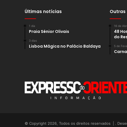
Últimas notícias
Outras
1 dia
16 de Abr
Praia Sénior Olivais
48 Hor
do Re
3 dias
Lisboa Mágica no Palácio Baldaya
5 de Feve
Carnav
© Copyright 2026, Todos os direitos reservados | . Dese