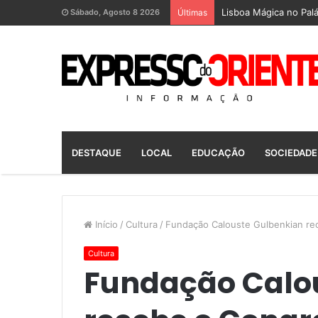
Lisboa Mágica no Palá
Sábado, Agosto 8 2026
Últimas
DESTAQUE
LOCAL
EDUCAÇÃO
SOCIEDADE
Início
/
Cultura
/
Fundação Calouste Gulbenkian re
Cultura
Fundação Calo