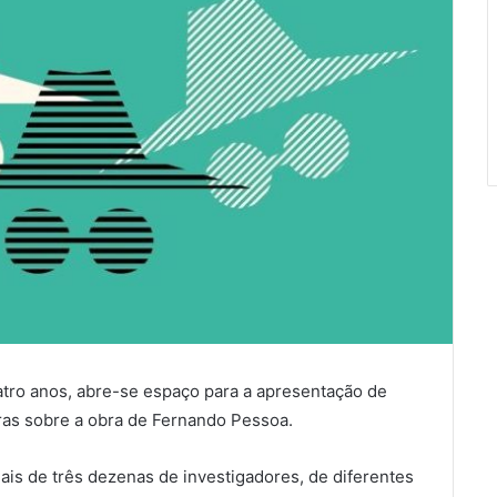
tro anos, abre-se espaço para a apresentação de
ras sobre a obra de Fernando Pessoa.
is de três dezenas de investigadores, de diferentes