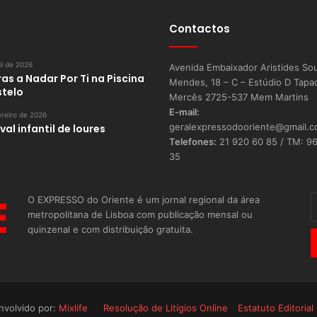
Contactos
il de 2026
Avenida Embaixador Aristides So
as a Nadar Por Ti na Piscina
Mendes, 18 – C – Estúdio D Tapa
stelo
Mercês 2725-537 Mem Martins
E-mail:
reiro de 2026
geralexpressodooriente@gmail.
al infantil de loures
Telefones:
21 920 60 85 / TM: 9
35
O EXPRESSO do Oriente é um jornal regional da área
I
metropolitana de Lisboa com publicação mensal ou
o
quinzenal e com distribuição gratuita.
s
E
nvolvido por:
Mixlife
Resolução de Litígios Online
Estatuto Editorial