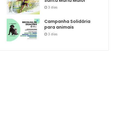
Santa Maria Maior
3 dias
Campanha Solidária
para animais
3 dias