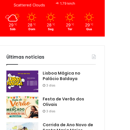
1.79 km/h
Scattered Clouds
29
28
28
29
29
℃
℃
℃
℃
℃
Sáb
Dom
Seg
Ter
Qua
Últimas notícias
Lisboa Mágica no
Palácio Baldaya
3 dias
Festa de Verão dos
Olivais
3 dias
Corrida de Ano Novo de