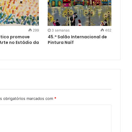
299
3 semanas
462
ético promove
45.º Salão Internacional de
Arte no Estádio da
Pintura Naïf
 obrigatórios marcados com
*