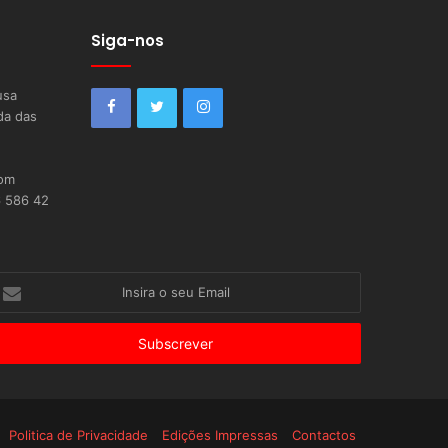
Siga-nos
usa
da das
com
6 586 42
nsira
eu
mail
Politica de Privacidade
Edições Impressas
Contactos