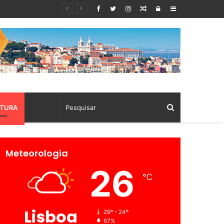
Random
Log
Sidebar
Article
In
TURA
Meteorologia
26
℃
Lisboa
29º - 24º
67%