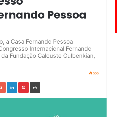
esso
Fernando Pessoa
iro, a Casa Fernando Pessoa
Congresso Internacional Fernando
2 da Fundação Calouste Gulbenkian,
505
Google+
LinkedIn
Pinterest
Print