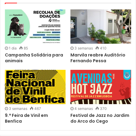
1 dia
85
3 semanas
410
Campanha Solidária para
Marvila reabre Auditório
animais
Fernando Pessa
3 semanas
467
4 semanas
370
9.ª Feira de Vinil em
Festival de Jazz no Jardim
Benfica
do Arco do Cego