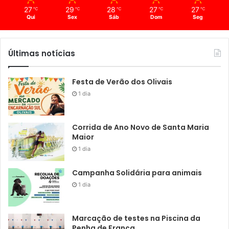
27
29
28
27
27
℃
℃
℃
℃
℃
Qui
Sex
Sáb
Dom
Seg
Últimas notícias
Festa de Verão dos Olivais
1 dia
Corrida de Ano Novo de Santa Maria
Maior
1 dia
Campanha Solidária para animais
1 dia
Marcação de testes na Piscina da
Penha de França