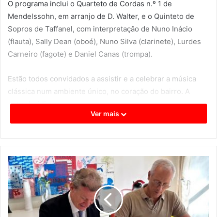
O programa inclui o Quarteto de Cordas n.º 1 de
Mendelssohn, em arranjo de D. Walter, e o Quinteto de
Sopros de Taffanel, com interpretação de Nuno Inácio
(flauta), Sally Dean (oboé), Nuno Silva (clarinete), Lurdes
Carneiro (fagote) e Daniel Canas (trompa).
Estão todos convidados a assistir e a celebrar a música
clássica num ambiente único, no coração do bairro. A
entrada é livre.
Ver mais
Mercado de Alvalade
Quinta-feira, 9 de Outubro de 2025
19h00
Entrada livre