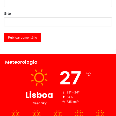
Site
Meteorologia
27
℃
Lisboa
28º - 24º
54%
7.15 km/h
Clear Sky