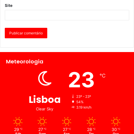
Site
Meteorologia
23
℃
Lisboa
23º - 23º
54%
3.19 km/h
Clear Sky
29
27
27
28
30
℃
℃
℃
℃
℃
Sáb
Dom
Seg
Ter
Qua