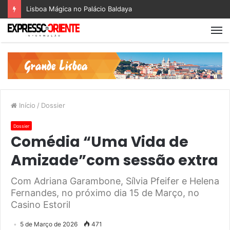
Lisboa Mágica no Palácio Baldaya
Início
/
Dossier
Dossier
Comédia “Uma Vida de
Amizade”com sessão extra
Com Adriana Garambone, Sílvia Pfeifer e Helena
Fernandes, no próximo dia 15 de Março, no
Casino Estoril
5 de Março de 2026
471