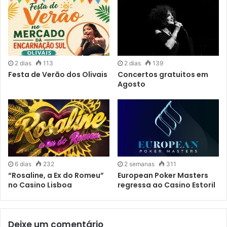
uma_vida_de_amizade_estoril-casino_estoril/
2 dias
113
2 dias
139
O Casino Estoril abre às 15h00 e encerra às 03h00. O
Festa de Verão dos Olivais
Concertos gratuitos em
acesso é livre, sendo que a partir das 22 horas, é para
Agosto
maiores de 14 anos, e maiores de 10 anos acompanhados
pelos pais. Nas áreas de Jogo é para maiores de 18 anos.
6 dias
232
2 semanas
311
“Rosaline, a Ex do Romeu”
European Poker Masters
no Casino Lisboa
regressa ao Casino Estoril
Deixe um comentário