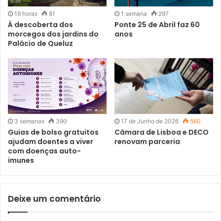
19 horas
81
1 semana
297
À descoberta dos
Ponte 25 de Abril faz 60
morcegos dos jardins do
anos
Palácio de Queluz
3 semanas
390
17 de Junho de 2026
560
Guias de bolso gratuitos
Câmara de Lisboa e DECO
ajudam doentes a viver
renovam parceria
com doenças auto-
imunes
Deixe um comentário