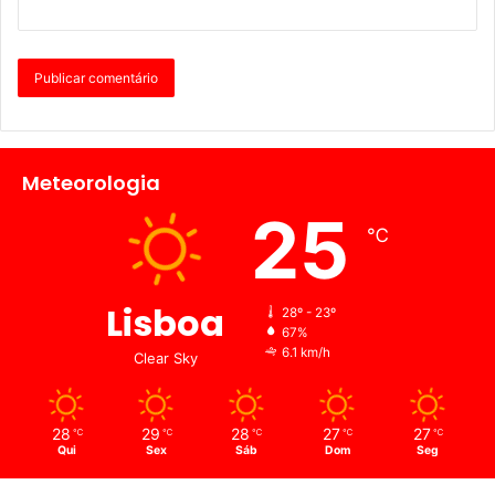
Meteorologia
25
℃
Lisboa
28º - 23º
67%
6.1 km/h
Clear Sky
28
29
28
27
27
℃
℃
℃
℃
℃
Qui
Sex
Sáb
Dom
Seg