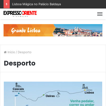
Festa de Verão dos Olivais
Início
/
Desporto
Desporto