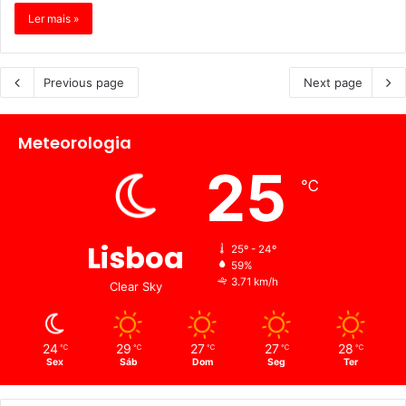
Ler mais »
Previous page
Next page
Meteorologia
25
℃
Lisboa
25º - 24º
59%
3.71 km/h
Clear Sky
24
29
27
27
28
℃
℃
℃
℃
℃
Sex
Sáb
Dom
Seg
Ter