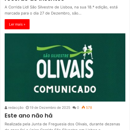
A Corrida Lidl São Silvestre de Lisboa, na sua 18.ª edição, está
marcada para o dia 27 de Dezembro, são…
Ler mais »
redacção
19 de Dezembro de 2025
0
578
Este ano não há
Realizada pela Junta de Freguesia dos Olivais, durante dezenas
de anos foi a única Corrida São Silvestre em Lisboa e…