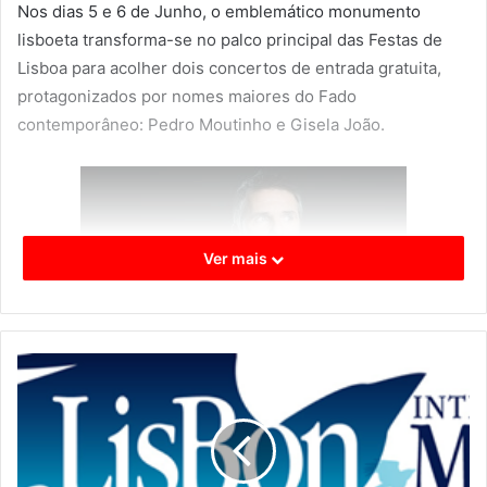
Nos dias 5 e 6 de Junho, o emblemático monumento
lisboeta transforma-se no palco principal das Festas de
Lisboa para acolher dois concertos de entrada gratuita,
protagonizados por nomes maiores do Fado
contemporâneo: Pedro Moutinho e Gisela João.
Ver mais
Com duas décadas de carreira e sete álbuns editados,
Pedro Moutinho sobe ao palco no dia 5 e convida a
cantora e compositora Sofia Hoffmann. Juntos, prometem