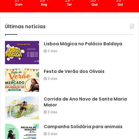
Dom
Seg
Ter
Qua
Qui
Últimas notícias
Lisboa Mágica no Palácio Baldaya
3 dias
Festa de Verão dos Olivais
3 dias
Corrida de Ano Novo de Santa Maria
Maior
3 dias
Campanha Solidária para animais
3 dias