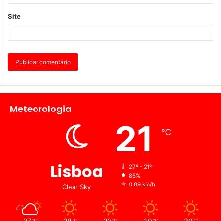
Site
Meteorologia
21
℃
Lisboa
27º - 21º
85%
0.89 km/h
Clear Sky
27
28
29
30
30
℃
℃
℃
℃
℃