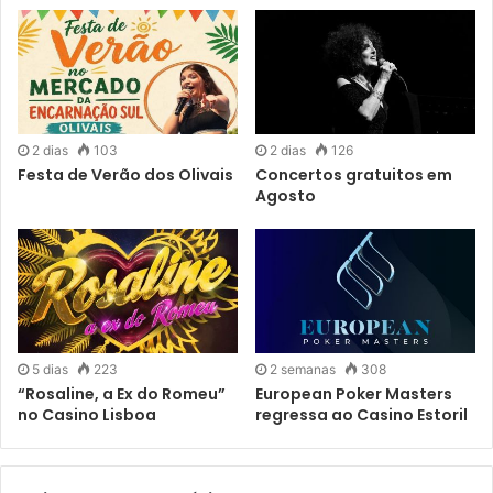
elenco do espectáculo de teatro musical “Jersey Tones”,
tendo regressado, recentemente, aos palcos nacionais.
2 dias
103
2 dias
126
Festa de Verão dos Olivais
Concertos gratuitos em
Agosto
5 dias
223
2 semanas
308
“Rosaline, a Ex do Romeu”
European Poker Masters
no Casino Lisboa
regressa ao Casino Estoril
Raquel Martins nos dias 3 e 18