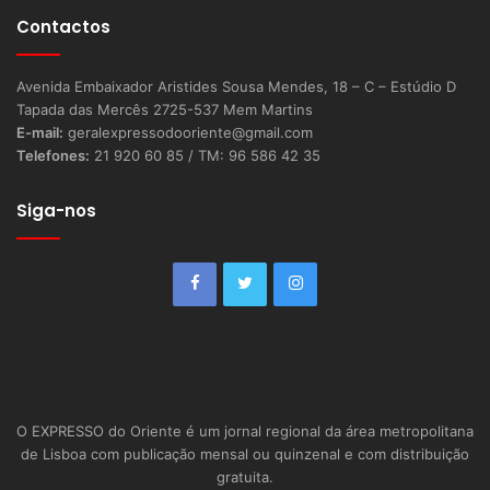
expressão vocal em diferentes estilos musicais. Participou
Contactos
em vários projectos como Candymoon e Red Rose Motel,
ambos com discos lançados pela Farol Música, e com Ah-
Avenida Embaixador Aristides Sousa Mendes, 18 – C – Estúdio D
Nuc, sendo parte integrante do projecto a solo de Pedro
Tapada das Mercês 2725-537 Mem Martins
Cunha (Santos & Pecadores), contando ainda com
E-mail:
geralexpressodooriente@gmail.com
Telefones:
21 920 60 85 / TM: 96 586 42 35
participações em cerca de duas dezenas de discos.
Siga-nos
O Casino Estoril oferece um extenso programa de
animação musical no Lounge D. Com direcção musical de
João Serra Fernandes e produção de Leonor Fernandes a
banda residente actua, de quarta-feira a domingo, a partir
das 22 horas.
Programação em Janeiro
O EXPRESSO do Oriente é um jornal regional da área metropolitana
– Dias 1, 4, 10, 17, 24 e 31: Joana Alfaiate
de Lisboa com publicação mensal ou quinzenal e com distribuição
gratuita.